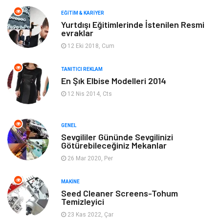
Makine
Yeme & İçme
EĞITIM & KARIYER
Yurtdışı Eğitimlerinde İstenilen Resmi
evraklar
Elektronik
Bilgisayar & Yazılım
12 Eki 2018, Cum
Giyim
Keyif & Hobi
TANITICI REKLAM
En Şık Elbise Modelleri 2014
Ev Dekorasyon
Organizasyon
12 Nis 2014, Cts
Finans & Ekonomi
Tatil
GENEL
Anne & Çocuk
Genel Kültür
Sevgililer Gününde Sevgilinizi
Götürebileceğiniz Mekanlar
26 Mar 2020, Per
Ev İşleri
Müzik
MAKINE
Gençlik & Eğlence
Aksesuar
Seed Cleaner Screens-Tohum
Temizleyici
Mobilya
Spor
23 Kas 2022, Çar