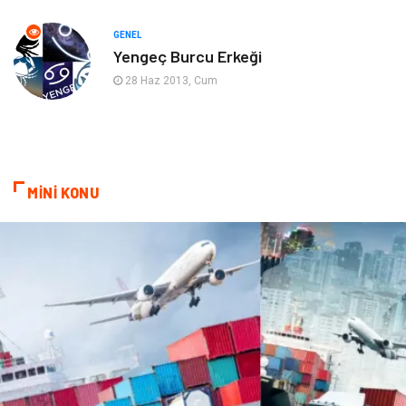
Evlilik Rehberi
fotoğrafçılık
GENEL
Yengeç Burcu Erkeği
Astroloji
Keyfinizi Kaçırmayın
28 Haz 2013, Cum
sağlıklı beslenme
Spor Malzemeleri
Bebek Giyim
Periyodik Kontrol
MİNİ KONU
Domain
Veteriner
Sigorta
Çadır
Yazı Tahtaları
Pet Malzemeleri