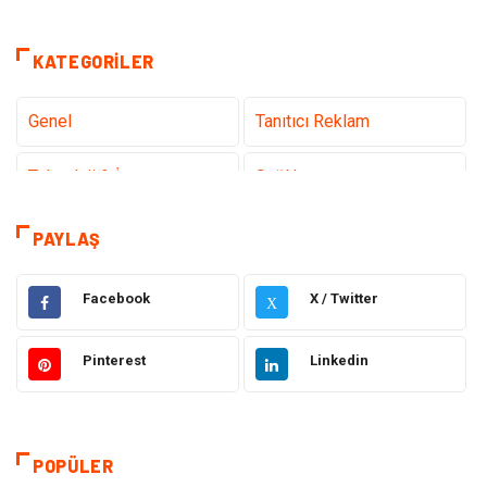
KATEGORILER
Genel
Tanıtıcı Reklam
Teknoloji & İnternet
Sağlık
Hizmet
Eğitim & Kariyer
PAYLAŞ
Hukuk
Emlak
Facebook
X / Twitter
X
Otomotiv
Sağlıklı Yaşam
Pinterest
Linkedin
Güzellik & Bakım
Gıda
Moda
Gündem
POPÜLER