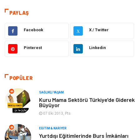
Teknoloji & İnternet
Sağlık
PAYLAŞ
Hizmet
Eğitim & Kariyer
Facebook
X / Twitter
X
Hukuk
Emlak
Pinterest
Linkedin
Otomotiv
Sağlıklı Yaşam
Güzellik & Bakım
Gıda
POPÜLER
Moda
Gündem
SAĞLIKLI YAŞAM
Makine
Yeme & İçme
Kuru Mama Sektörü Türkiye'de Giderek
Büyüyor
Elektronik
Bilgisayar & Yazılım
07 Eki 2013, Pts
EĞITIM & KARIYER
Giyim
Keyif & Hobi
Yurtdışı Eğitimlerinde Burs İmkânları