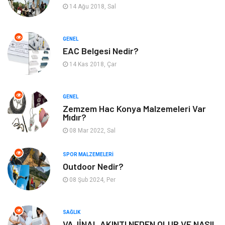
14 Ağu 2018, Sal
Ev Dekorasyon
Organizasyon
Finans & Ekonomi
Tatil
GENEL
EAC Belgesi Nedir?
Anne & Çocuk
Genel Kültür
14 Kas 2018, Çar
Ev İşleri
Müzik
GENEL
Zemzem Hac Konya Malzemeleri Var
Gençlik & Eğlence
Aksesuar
Mıdır?
08 Mar 2022, Sal
Mobilya
Spor
SPOR MALZEMELERI
Evlilik Rehberi
fotoğrafçılık
Outdoor Nedir?
08 Şub 2024, Per
Astroloji
Keyfinizi Kaçırmayın
sağlıklı beslenme
Spor Malzemeleri
SAĞLIK
VAJİNAL AKINTI NEDEN OLUR VE NASIL