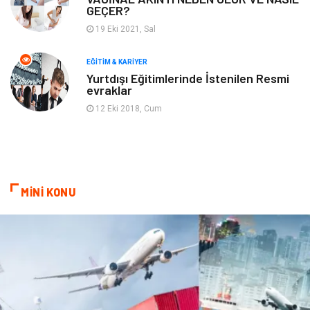
GEÇER?
Bebek Giyim
Periyodik Kontrol
19 Eki 2021, Sal
Domain
Veteriner
EĞITIM & KARIYER
Yurtdışı Eğitimlerinde İstenilen Resmi
evraklar
Sigorta
Çadır
12 Eki 2018, Cum
Yazı Tahtaları
Pet Malzemeleri
MİNİ KONU