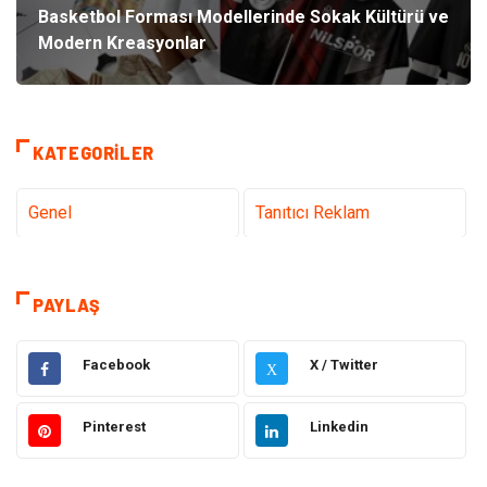
Basketbol Forması Modellerinde Sokak Kültürü ve
Modern Kreasyonlar
KATEGORILER
Genel
Tanıtıcı Reklam
Teknoloji & İnternet
Sağlık
PAYLAŞ
Hizmet
Eğitim & Kariyer
Facebook
X / Twitter
X
Hukuk
Emlak
Pinterest
Linkedin
Otomotiv
Sağlıklı Yaşam