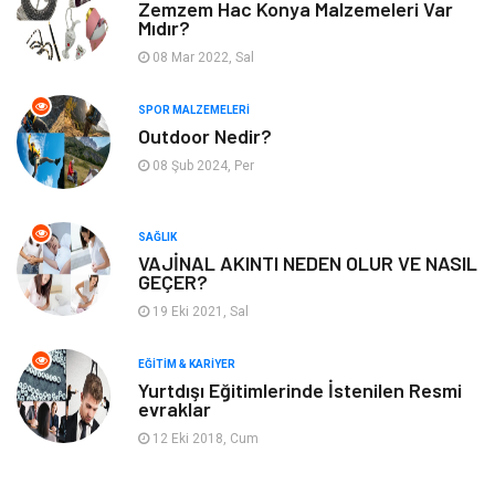
Zemzem Hac Konya Malzemeleri Var
Gençlik & Eğlence
Aksesuar
Mıdır?
08 Mar 2022, Sal
Mobilya
Spor
SPOR MALZEMELERI
Evlilik Rehberi
fotoğrafçılık
Outdoor Nedir?
08 Şub 2024, Per
Astroloji
Keyfinizi Kaçırmayın
sağlıklı beslenme
Spor Malzemeleri
SAĞLIK
VAJİNAL AKINTI NEDEN OLUR VE NASIL
GEÇER?
Bebek Giyim
Periyodik Kontrol
19 Eki 2021, Sal
Domain
Veteriner
EĞITIM & KARIYER
Yurtdışı Eğitimlerinde İstenilen Resmi
evraklar
Sigorta
Çadır
12 Eki 2018, Cum
Yazı Tahtaları
Pet Malzemeleri