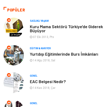
Güzellik & Bakım
Gıda
POPÜLER
Moda
Gündem
SAĞLIKLI YAŞAM
Makine
Yeme & İçme
Kuru Mama Sektörü Türkiye'de Giderek
Büyüyor
Elektronik
Bilgisayar & Yazılım
07 Eki 2013, Pts
EĞITIM & KARIYER
Giyim
Keyif & Hobi
Yurtdışı Eğitimlerinde Burs İmkânları
14 Ağu 2018, Sal
Ev Dekorasyon
Organizasyon
Finans & Ekonomi
Tatil
GENEL
EAC Belgesi Nedir?
Anne & Çocuk
Genel Kültür
14 Kas 2018, Çar
Ev İşleri
Müzik
GENEL