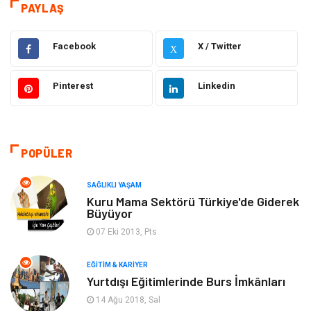
PAYLAŞ
Hizmet
Eğitim & Kariyer
Facebook
X / Twitter
X
Hukuk
Emlak
Pinterest
Linkedin
Otomotiv
Sağlıklı Yaşam
Güzellik & Bakım
Gıda
POPÜLER
Moda
Gündem
SAĞLIKLI YAŞAM
Makine
Yeme & İçme
Kuru Mama Sektörü Türkiye'de Giderek
Büyüyor
Elektronik
Bilgisayar & Yazılım
07 Eki 2013, Pts
EĞITIM & KARIYER
Giyim
Keyif & Hobi
Yurtdışı Eğitimlerinde Burs İmkânları
14 Ağu 2018, Sal
Ev Dekorasyon
Organizasyon