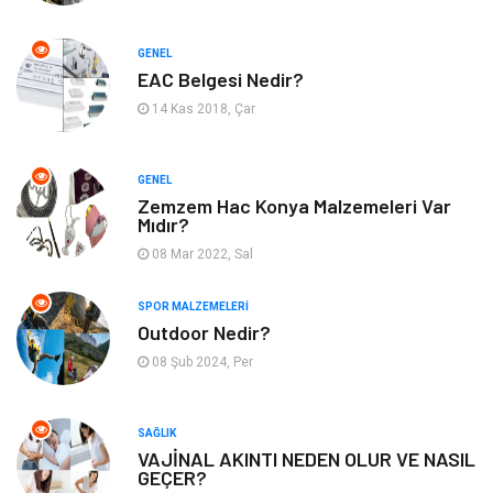
Finans & Ekonomi
Tatil
GENEL
EAC Belgesi Nedir?
Anne & Çocuk
Genel Kültür
14 Kas 2018, Çar
Ev İşleri
Müzik
GENEL
Zemzem Hac Konya Malzemeleri Var
Gençlik & Eğlence
Aksesuar
Mıdır?
08 Mar 2022, Sal
Mobilya
Spor
SPOR MALZEMELERI
Evlilik Rehberi
fotoğrafçılık
Outdoor Nedir?
08 Şub 2024, Per
Astroloji
Keyfinizi Kaçırmayın
sağlıklı beslenme
Spor Malzemeleri
SAĞLIK
VAJİNAL AKINTI NEDEN OLUR VE NASIL
GEÇER?