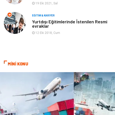
Bebek Giyim
Periyodik Kontrol
19 Eki 2021, Sal
Domain
Veteriner
EĞITIM & KARIYER
Yurtdışı Eğitimlerinde İstenilen Resmi
evraklar
Sigorta
Çadır
12 Eki 2018, Cum
Yazı Tahtaları
Pet Malzemeleri
MİNİ KONU