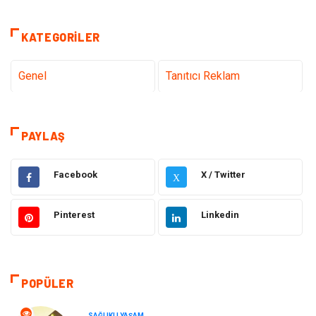
KATEGORILER
Genel
Tanıtıcı Reklam
Teknoloji & İnternet
Sağlık
PAYLAŞ
Hizmet
Eğitim & Kariyer
Facebook
X / Twitter
X
Hukuk
Emlak
Pinterest
Linkedin
Otomotiv
Sağlıklı Yaşam
Güzellik & Bakım
Gıda
POPÜLER
Moda
Gündem
SAĞLIKLI YAŞAM