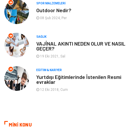
SPOR MALZEMELERI
Evlilik Rehberi
fotoğrafçılık
Outdoor Nedir?
08 Şub 2024, Per
Astroloji
Keyfinizi Kaçırmayın
sağlıklı beslenme
Spor Malzemeleri
SAĞLIK
VAJİNAL AKINTI NEDEN OLUR VE NASIL
GEÇER?
Bebek Giyim
Periyodik Kontrol
19 Eki 2021, Sal
Domain
Veteriner
EĞITIM & KARIYER
Yurtdışı Eğitimlerinde İstenilen Resmi
evraklar
Sigorta
Çadır
12 Eki 2018, Cum
Yazı Tahtaları
Pet Malzemeleri
MİNİ KONU