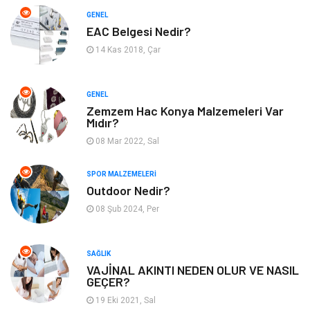
Finans & Ekonomi
Tatil
GENEL
EAC Belgesi Nedir?
Anne & Çocuk
Genel Kültür
14 Kas 2018, Çar
Ev İşleri
Müzik
GENEL
Zemzem Hac Konya Malzemeleri Var
Gençlik & Eğlence
Aksesuar
Mıdır?
08 Mar 2022, Sal
Mobilya
Spor
SPOR MALZEMELERI
Evlilik Rehberi
fotoğrafçılık
Outdoor Nedir?
08 Şub 2024, Per
Astroloji
Keyfinizi Kaçırmayın
sağlıklı beslenme
Spor Malzemeleri
SAĞLIK
VAJİNAL AKINTI NEDEN OLUR VE NASIL
GEÇER?
Bebek Giyim
Periyodik Kontrol
19 Eki 2021, Sal