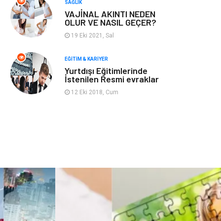
SAĞLIK
VAJİNAL AKINTI NEDEN
Bebek Giyim
Periyodik Kontrol
OLUR VE NASIL GEÇER?
19 Eki 2021, Sal
Domain
Veteriner
EĞITIM & KARIYER
Yurtdışı Eğitimlerinde
Sigorta
Çadır
İstenilen Resmi evraklar
12 Eki 2018, Cum
Yazı Tahtaları
Pet Malzemeleri