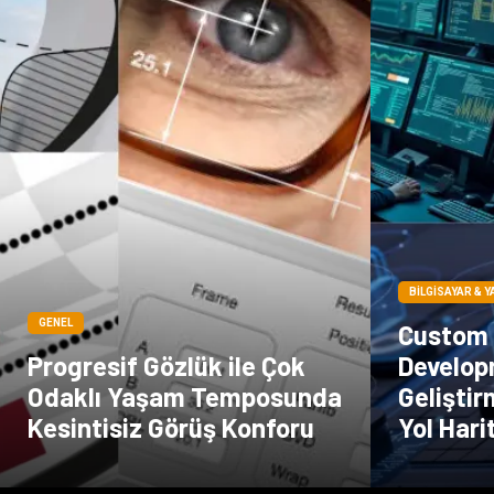
BILGISAYAR & Y
GENEL
Custom
Progresif Gözlük ile Çok
Develop
Odaklı Yaşam Temposunda
Geliştir
Kesintisiz Görüş Konforu
Yol Hari