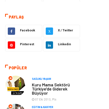
Hizmet
Eğitim & Kariyer
PAYLAŞ
Hukuk
Emlak
Otomotiv
Sağlıklı Yaşam
Facebook
X / Twitter
X
Güzellik & Bakım
Gıda
Pinterest
Linkedin
Moda
Gündem
Makine
Yeme & İçme
POPÜLER
Elektronik
Bilgisayar &
SAĞLIKLI YAŞAM
Kuru Mama Sektörü
Yazılım
Türkiye'de Giderek
Büyüyor
Giyim
Keyif & Hobi
07 Eki 2013, Pts
EĞITIM & KARIYER