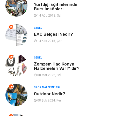
Ev Dekorasyon
Organizasyon
Yurtdışı Eğitimlerinde
Burs İmkânları
Finans & Ekonomi
Tatil
14 Ağu 2018, Sal
Anne & Çocuk
Genel Kültür
GENEL
EAC Belgesi Nedir?
Ev İşleri
Müzik
14 Kas 2018, Çar
Gençlik & Eğlence
Aksesuar
GENEL
Zemzem Hac Konya
Mobilya
Spor
Malzemeleri Var Mıdır?
08 Mar 2022, Sal
Evlilik Rehberi
fotoğrafçılık
SPOR MALZEMELERI
Outdoor Nedir?
Astroloji
Keyfinizi
Kaçırmayın
08 Şub 2024, Per
sağlıklı beslenme
Spor Malzemeleri