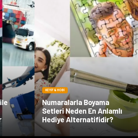
KEYIF & HOBI
ile
Numaralarla Boyama
Setleri Neden En Anlamlı
r
Hediye Alternatifidir?