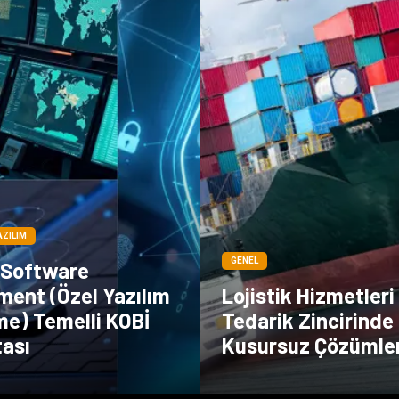
AZILIM
GENEL
 Software
ment (Özel Yazılım
Lojistik Hizmetleri 
me) Temelli KOBİ
Tedarik Zincirinde
tası
Kusursuz Çözümle