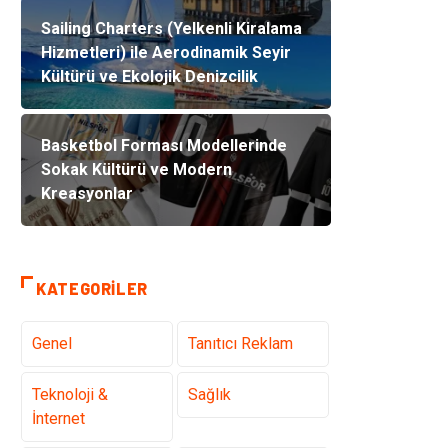
Sailing Charters (Yelkenli Kiralama
Hizmetleri) ile Aerodinamik Seyir
Kültürü ve Ekolojik Denizcilik
Basketbol Forması Modellerinde
Sokak Kültürü ve Modern
Kreasyonlar
KATEGORILER
Genel
Tanıtıcı Reklam
Teknoloji &
Sağlık
İnternet