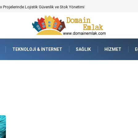
 Poker Deneyimi İçin Profesyonel Destek
TEKNOLOJI & İNTERNET
SAĞLIK
HIZMET
E