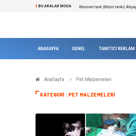
BU ARALAR MODA
Güvenilir Chip Satışı: Kesintisiz
ANASAYFA
GENEL
TANITICI REKLAM
AnaSayfa
Pet Malzemeleri
KATEGORI : PET MALZEMELERI