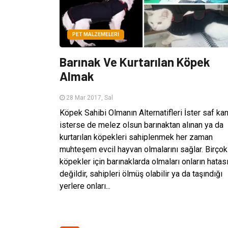
PET MALZEMELERI
Barınak Ve Kurtarılan Köpek
Almak
28 Mar 2017, Sal
Köpek Sahibi Olmanın Alternatifleri İster saf ka
isterse de melez olsun barınaktan alınan ya da
kurtarılan köpekleri sahiplenmek her zaman
muhteşem evcil hayvan olmalarını sağlar. Birçok
köpekler için barınaklarda olmaları onların hatas
değildir, sahipleri ölmüş olabilir ya da taşındığı
yerlere onları...