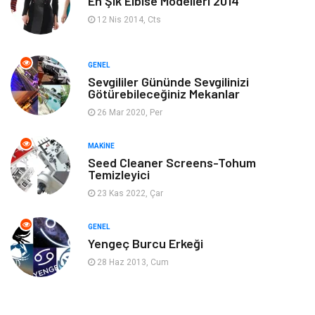
En Şık Elbise Modelleri 2014
Ev Dekorasyon
Organizasyon
12 Nis 2014, Cts
Finans & Ekonomi
Tatil
GENEL
Anne & Çocuk
Genel Kültür
Sevgililer Gününde Sevgilinizi
Götürebileceğiniz Mekanlar
26 Mar 2020, Per
Ev İşleri
Müzik
MAKINE
Gençlik & Eğlence
Aksesuar
Seed Cleaner Screens-Tohum
Temizleyici
Mobilya
Spor
23 Kas 2022, Çar
Evlilik Rehberi
fotoğrafçılık
GENEL
Yengeç Burcu Erkeği
Astroloji
Keyfinizi Kaçırmayın
28 Haz 2013, Cum
sağlıklı beslenme
Spor Malzemeleri