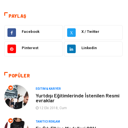
Hizmet
Eğitim & Kariyer
PAYLAŞ
Hukuk
Emlak
Facebook
X / Twitter
X
Otomotiv
Sağlıklı Yaşam
Pinterest
Linkedin
Güzellik & Bakım
Gıda
Moda
Gündem
POPÜLER
Makine
Yeme & İçme
EĞITIM & KARIYER
Yurtdışı Eğitimlerinde İstenilen Resmi
evraklar
Elektronik
Bilgisayar & Yazılım
12 Eki 2018, Cum
Giyim
Keyif & Hobi
TANITICI REKLAM