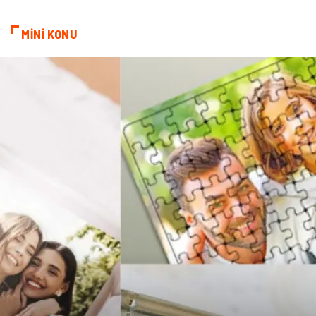
Bebek Giyim
Periyodik Kontrol
MİNİ KONU
Domain
Veteriner
Sigorta
Çadır
Yazı Tahtaları
Pet Malzemeleri