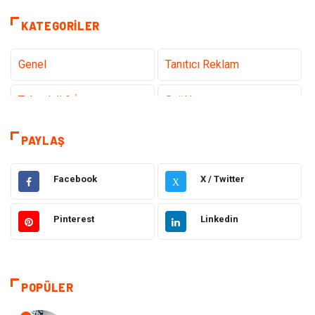
KATEGORILER
Genel
Tanıtıcı Reklam
Teknoloji & İnternet
Sağlık
Hizmet
Eğitim & Kariyer
PAYLAŞ
Hukuk
Emlak
Facebook
X / Twitter
X
Otomotiv
Sağlıklı Yaşam
Pinterest
Linkedin
Güzellik & Bakım
Gıda
Moda
Gündem
POPÜLER