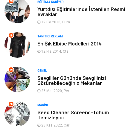
Makine
Yeme & İçme
EĞITIM & KARIYER
Yurtdışı Eğitimlerinde İstenilen Resmi
evraklar
Elektronik
Bilgisayar & Yazılım
12 Eki 2018, Cum
Giyim
Keyif & Hobi
TANITICI REKLAM
En Şık Elbise Modelleri 2014
Ev Dekorasyon
Organizasyon
12 Nis 2014, Cts
Finans & Ekonomi
Tatil
GENEL
Anne & Çocuk
Genel Kültür
Sevgililer Gününde Sevgilinizi
Götürebileceğiniz Mekanlar
26 Mar 2020, Per
Ev İşleri
Müzik
MAKINE
Gençlik & Eğlence
Aksesuar
Seed Cleaner Screens-Tohum
Temizleyici
Mobilya
Spor
23 Kas 2022, Çar