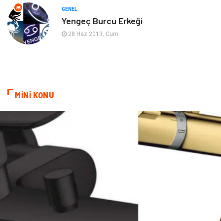
Evlilik Rehberi
fotoğrafçılık
GENEL
Yengeç Burcu Erkeği
Astroloji
Keyfinizi Kaçırmayın
28 Haz 2013, Cum
sağlıklı beslenme
Spor Malzemeleri
Bebek Giyim
Periyodik Kontrol
MİNİ KONU
Domain
Veteriner
Sigorta
Çadır
Yazı Tahtaları
Pet Malzemeleri