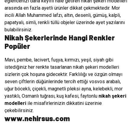
eğlencenizi daha keyifli hale getiren nikah şekeri modelleri
arasında en fazla ayetli ürünler dikkat çekmektedir. Mor
incili Allah Muhammed lafzı, altın, desenli, gümüş, kalpli,
papatyalı, simli, renkli tüllü objeler üzerinde ayet yazılarını
bulabilirsiniz.
Nikah Şekerlerinde Hangi Renkler
Popüler
Mavi, pembe, lacivert, fuşya, kırmızı, yeşil, siyah gibi
istediğiniz her renkte tasarlanan nikah şekeri modelleri
sizlerin çok hoşuna gidecektir. Farklılığı ve özgün olmayı
seven çiftlerin düğünlerinde tercih ettiği vosvos arabalı,
uğur böcekli, çiçekli, magnetli pleksi ayna, kelebekli, mor
yastıklı, Osmanlı tuğrası, kuş kafesi, faytonlu
nikah şekeri
modelleri
ile misafirlerinizin dikkatini üzerinie
çekebilirsiniz.
www.nehirsus.com