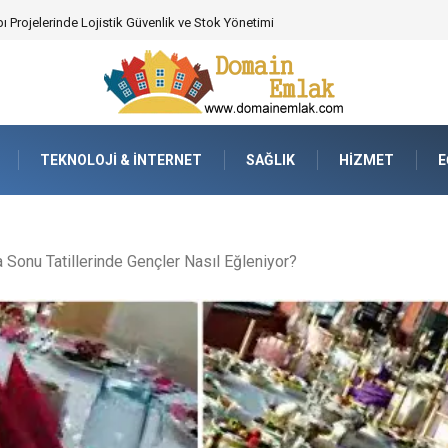
 Poker Deneyimi İçin Profesyonel Destek
TEKNOLOJI & İNTERNET
SAĞLIK
HIZMET
E
 Sonu Tatillerinde Gençler Nasıl Eğleniyor?