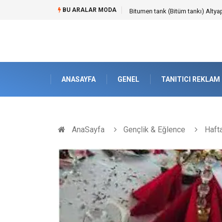
BU ARALAR MODA
Güvenilir Chip Satışı: Kesintisiz
ANASAYFA
GENEL
TANITICI REKLAM
AnaSayfa
Gençlik & Eğlence
Hafta