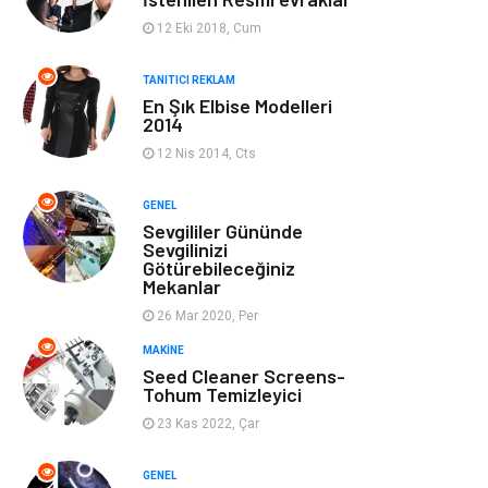
Ev Dekorasyon
Organizasyon
12 Eki 2018, Cum
Finans & Ekonomi
Tatil
TANITICI REKLAM
En Şık Elbise Modelleri
2014
Anne & Çocuk
Genel Kültür
12 Nis 2014, Cts
Ev İşleri
Müzik
GENEL
Sevgililer Gününde
Gençlik & Eğlence
Aksesuar
Sevgilinizi
Götürebileceğiniz
Mekanlar
Mobilya
Spor
26 Mar 2020, Per
MAKINE
Evlilik Rehberi
fotoğrafçılık
Seed Cleaner Screens-
Tohum Temizleyici
Astroloji
Keyfinizi
23 Kas 2022, Çar
Kaçırmayın
GENEL