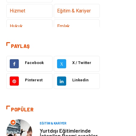
Hizmet
Eğitim & Kariyer
Hukuk
Emlak
Otomotiv
Sağlıklı Yaşam
PAYLAŞ
Güzellik & Bakım
Gıda
Facebook
X / Twitter
X
Moda
Gündem
Pinterest
Linkedin
Makine
Yeme & İçme
Elektronik
Bilgisayar &
POPÜLER
Yazılım
EĞITIM & KARIYER
Giyim
Keyif & Hobi
Yurtdışı Eğitimlerinde
İstenilen Resmi evraklar