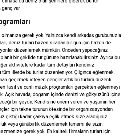
olmasa da deniz olan şehirlere giderek bu tür
 genç var.
rogramları
ikte olmanıza gerek yok. Yalnızca kendi arkadaş gurubunuzla
ları, deniz turları bazen sıradan bir gün için bazen de
asyonlar düzenlemek mümkün. Önceden yapacağınız
anlı bir şekilde tur gününe hazırlanabilirsiniz. Ayrıca bu
er aktivitelere kadar tüm detayları kendiniz
tüm illerde bu turlar düzenleniyor. Çılgınca eğlenmek,
an geçirmek isteyen gençler artık bu turlara düzenli
nen fasıl ve canlı müzik programları gerçekten eğlenmeyi
k. Açık havada, doğanın içinde denizi ve gökyüzünü içine
eceği bir şeydir. Kendisine önem veren ve yaşamın her
nçler için tekne turunun ötesinde bir organizasyondan
z çıktığı kadar şarkıya eşlik etmek size aradığınız
günlük veya günübirlik düzenlemek tamamı ile sizin
gezmenize gerek yok. En kaliteli firmaların turları için