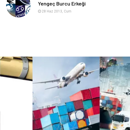
sağlıklı beslenme
Spor Malzemeleri
Yengeç Burcu Erkeği
28 Haz 2013, Cum
Bebek Giyim
Periyodik Kontrol
Domain
Veteriner
Sigorta
Çadır
Yazı Tahtaları
Pet Malzemeleri