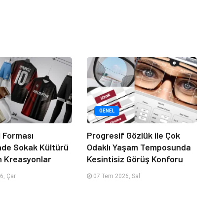
GENEL
 Forması
Progresif Gözlük ile Çok
nde Sokak Kültürü
Odaklı Yaşam Temposunda
n Kreasyonlar
Kesintisiz Görüş Konforu
6, Çar
07 Tem 2026, Sal