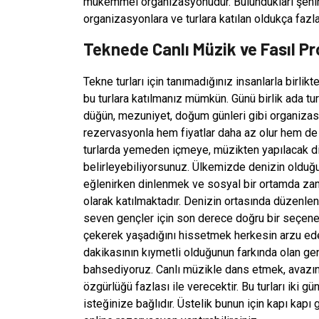
mükemmel organizasyonudur. Bulundukları şehir 
organizasyonlara ve turlara katılan oldukça fazla
Teknede Canlı Müzik ve Fasıl P
Tekne turları için tanımadığınız insanlarla birl
bu turlara katılmanız mümkün. Günü birlik ada tur
düğün, mezuniyet, doğum günleri gibi organiz
rezervasyonla hem fiyatlar daha az olur hem de pl
turlarda yemeden içmeye, müzikten yapılacak diğ
belirleyebiliyorsunuz. Ülkemizde denizin olduğu 
eğlenirken dinlenmek ve sosyal bir ortamda zam
olarak katılmaktadır. Denizin ortasında düzenle
seven gençler için son derece doğru bir seçene
çekerek yaşadığını hissetmek herkesin arzu ed
dakikasının kıymetli olduğunun farkında olan ge
bahsediyoruz. Canlı müzikle dans etmek, avazını
özgürlüğü fazlası ile verecektir. Bu turları iki 
isteğinize bağlıdır. Üstelik bunun için kapı kapı 