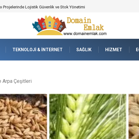
 Poker Deneyimi İçin Profesyonel Destek
TEKNOLOJI & İNTERNET
SAĞLIK
HIZMET
E
 Arpa Çeşitleri