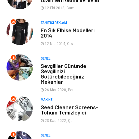
Ev Dekorasyon
Organizasyon
12 Eki 2018, Cum
Finans & Ekonomi
Tatil
TANITICI REKLAM
En Şık Elbise Modelleri
2014
Anne & Çocuk
Genel Kültür
12 Nis 2014, Cts
Ev İşleri
Müzik
GENEL
Sevgililer Gününde
Gençlik & Eğlence
Aksesuar
Sevgilinizi
Götürebileceğiniz
Mekanlar
Mobilya
Spor
26 Mar 2020, Per
MAKINE
Evlilik Rehberi
fotoğrafçılık
Seed Cleaner Screens-
Tohum Temizleyici
Astroloji
Keyfinizi
23 Kas 2022, Çar
Kaçırmayın
GENEL