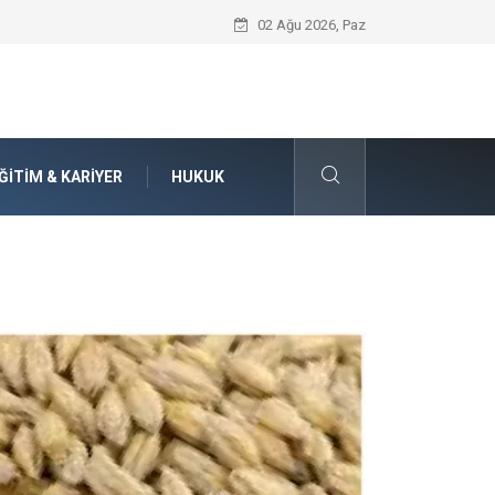
Seat Yedek Parça Dünyasında Kalite Stan
02 Ağu 2026, Paz
ĞITIM & KARIYER
HUKUK