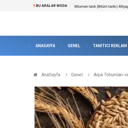
BU ARALAR MODA
Güvenilir Chip Satışı: Kesintisiz
ANASAYFA
GENEL
TANITICI REKLAM
AnaSayfa
Genel
Arpa Tohumları ve