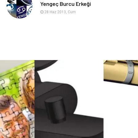
sağlıklı beslenme
Spor Malzemeleri
Yengeç Burcu Erkeği
28 Haz 2013, Cum
Bebek Giyim
Periyodik Kontrol
Domain
Veteriner
Sigorta
Çadır
Yazı Tahtaları
Pet Malzemeleri