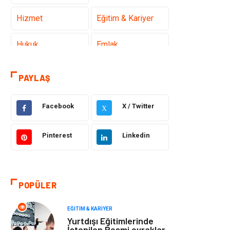
Hizmet
Eğitim & Kariyer
Hukuk
Emlak
Otomotiv
Sağlıklı Yaşam
PAYLAŞ
Güzellik & Bakım
Gıda
Facebook
X / Twitter
X
Moda
Gündem
Pinterest
Linkedin
Makine
Yeme & İçme
Elektronik
Bilgisayar &
POPÜLER
Yazılım
EĞITIM & KARIYER
Giyim
Keyif & Hobi
Yurtdışı Eğitimlerinde
İstenilen Resmi evraklar