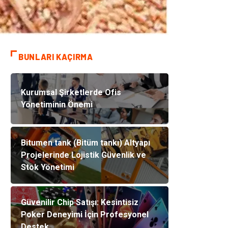
BUNLARI KAÇIRMA
Kurumsal Şirketlerde Ofis
Yönetiminin Önemi
Bitumen tank (Bitüm tankı) Altyapı
Projelerinde Lojistik Güvenlik ve
Stok Yönetimi
Güvenilir Chip Satışı: Kesintisiz
Poker Deneyimi İçin Profesyonel
Destek