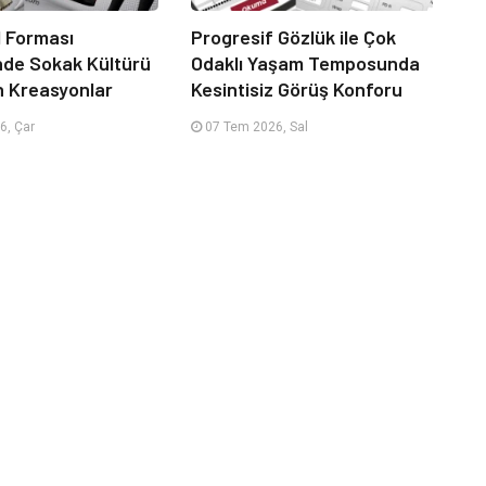
 Forması
Progresif Gözlük ile Çok
nde Sokak Kültürü
Odaklı Yaşam Temposunda
n Kreasyonlar
Kesintisiz Görüş Konforu
6, Çar
07 Tem 2026, Sal