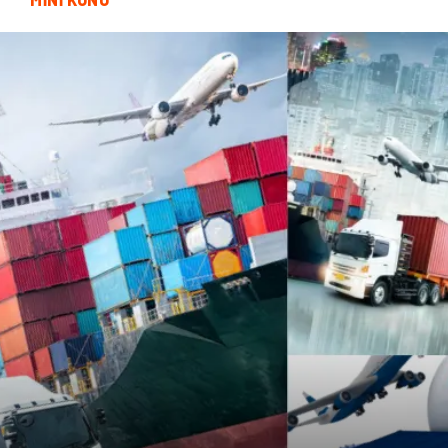
Domain
Veteriner
Sigorta
Çadır
Yazı Tahtaları
Pet Malzemeleri