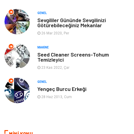
Finans & Ekonomi
Tatil
GENEL
Anne & Çocuk
Genel Kültür
Sevgililer Gününde Sevgilinizi
Götürebileceğiniz Mekanlar
26 Mar 2020, Per
Ev İşleri
Müzik
MAKINE
Gençlik & Eğlence
Aksesuar
Seed Cleaner Screens-Tohum
Temizleyici
Mobilya
Spor
23 Kas 2022, Çar
Evlilik Rehberi
fotoğrafçılık
GENEL
Yengeç Burcu Erkeği
Astroloji
Keyfinizi Kaçırmayın
28 Haz 2013, Cum
sağlıklı beslenme
Spor Malzemeleri
Bebek Giyim
Periyodik Kontrol
MİNİ KONU