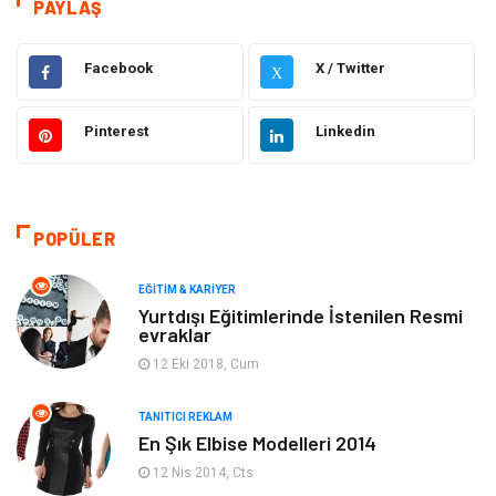
Hizmet
Eğitim & Kariyer
PAYLAŞ
Hukuk
Emlak
Facebook
X / Twitter
X
Otomotiv
Sağlıklı Yaşam
Pinterest
Linkedin
Güzellik & Bakım
Gıda
Moda
Gündem
POPÜLER
Makine
Yeme & İçme
EĞITIM & KARIYER
Yurtdışı Eğitimlerinde İstenilen Resmi
evraklar
Elektronik
Bilgisayar & Yazılım
12 Eki 2018, Cum
Giyim
Keyif & Hobi
TANITICI REKLAM
En Şık Elbise Modelleri 2014
Ev Dekorasyon
Organizasyon
12 Nis 2014, Cts