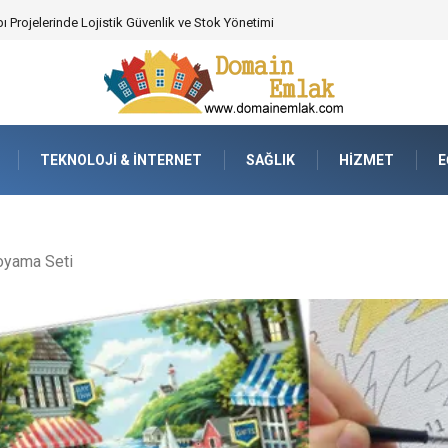
 Poker Deneyimi İçin Profesyonel Destek
TEKNOLOJI & İNTERNET
SAĞLIK
HIZMET
E
oyama Seti