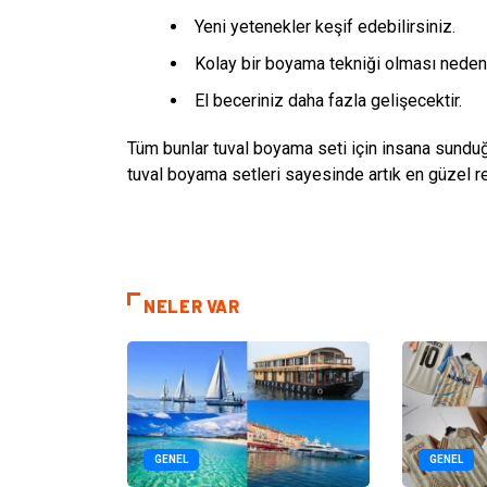
Yeni yetenekler keşif edebilirsiniz.
Kolay bir boyama tekniği olması nedeni 
El beceriniz daha fazla gelişecektir.
Tüm bunlar tuval boyama seti için insana sunduğ
tuval boyama setleri sayesinde artık en güzel res
NELER VAR
GENEL
GENEL