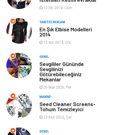
Ev Dekorasyon
Organizasyon
12 Eki 2018, Cum
Finans & Ekonomi
Tatil
TANITICI REKLAM
En Şık Elbise Modelleri
2014
Anne & Çocuk
Genel Kültür
12 Nis 2014, Cts
Ev İşleri
Müzik
GENEL
Sevgililer Gününde
Gençlik & Eğlence
Aksesuar
Sevgilinizi
Götürebileceğiniz
Mekanlar
Mobilya
Spor
26 Mar 2020, Per
MAKINE
Evlilik Rehberi
fotoğrafçılık
Seed Cleaner Screens-
Tohum Temizleyici
Astroloji
Keyfinizi
23 Kas 2022, Çar
Kaçırmayın
GENEL