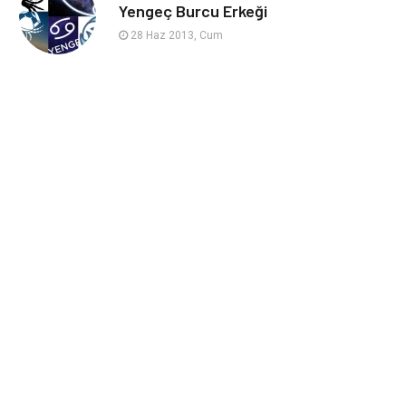
sağlıklı beslenme
Spor Malzemeleri
Yengeç Burcu Erkeği
28 Haz 2013, Cum
Bebek Giyim
Periyodik Kontrol
Domain
Veteriner
Sigorta
Çadır
Yazı Tahtaları
Pet Malzemeleri