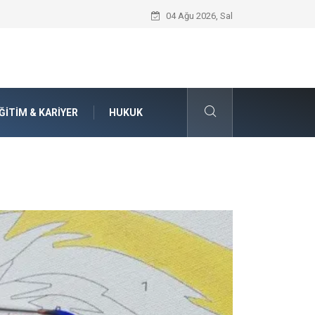
Seat Yedek Parça Dünyasında Kalite Stan
04 Ağu 2026, Sal
ĞITIM & KARIYER
HUKUK