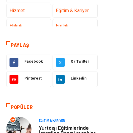
Hizmet
Eğitim & Kariyer
Hukuk
Emlak
Otomotiv
Sağlıklı Yaşam
PAYLAŞ
Güzellik & Bakım
Gıda
Facebook
X / Twitter
X
Moda
Gündem
Pinterest
Linkedin
Makine
Yeme & İçme
Elektronik
Bilgisayar &
POPÜLER
Yazılım
EĞITIM & KARIYER
Giyim
Keyif & Hobi
Yurtdışı Eğitimlerinde
İstenilen Resmi evraklar