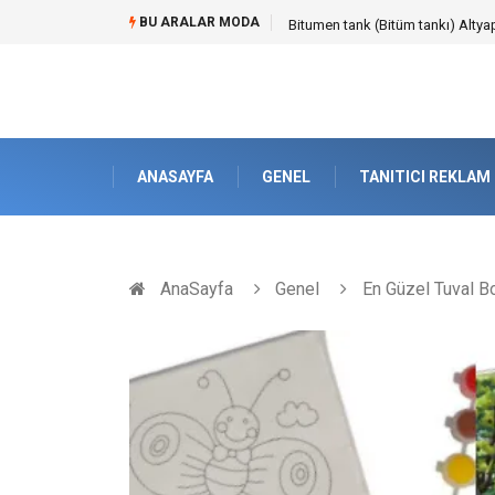
BU ARALAR MODA
Güvenilir Chip Satışı: Kesintisiz
ANASAYFA
GENEL
TANITICI REKLAM
AnaSayfa
Genel
En Güzel Tuval B