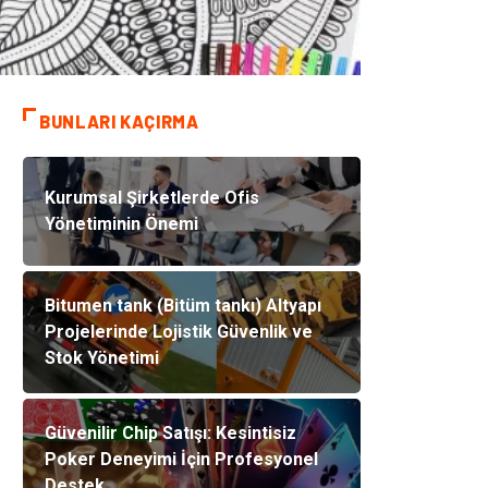
BUNLARI KAÇIRMA
Kurumsal Şirketlerde Ofis
Yönetiminin Önemi
Bitumen tank (Bitüm tankı) Altyapı
Projelerinde Lojistik Güvenlik ve
Stok Yönetimi
Güvenilir Chip Satışı: Kesintisiz
Poker Deneyimi İçin Profesyonel
Destek