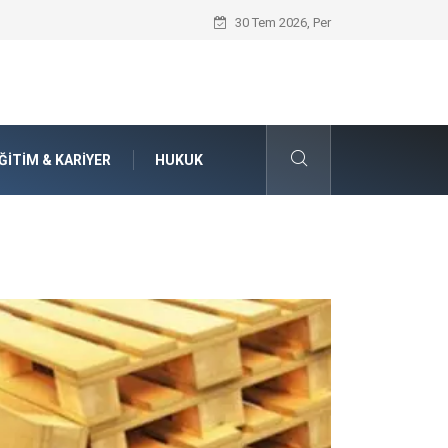
Seat Yedek Parça Dünyasında Kalite Stan
30 Tem 2026, Per
ĞITIM & KARIYER
HUKUK