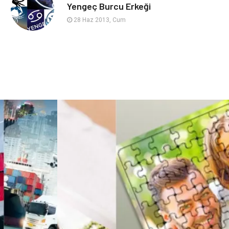
sağlıklı beslenme
Spor Malzemeleri
Yengeç Burcu Erkeği
28 Haz 2013, Cum
Bebek Giyim
Periyodik Kontrol
Domain
Veteriner
Sigorta
Çadır
Yazı Tahtaları
Pet Malzemeleri