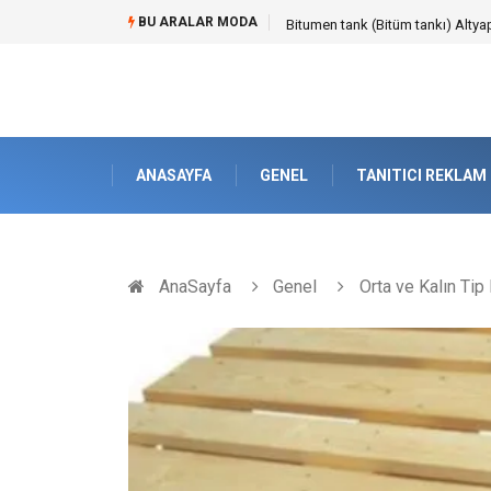
BU ARALAR MODA
Güvenilir Chip Satışı: Kesintisiz
ANASAYFA
GENEL
TANITICI REKLAM
AnaSayfa
Genel
Orta ve Kalın Tip