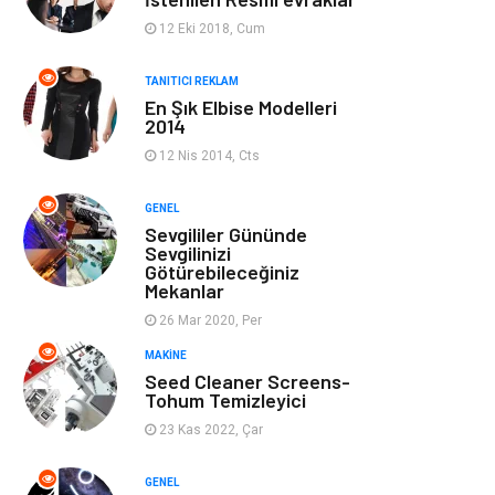
Ev Dekorasyon
Organizasyon
12 Eki 2018, Cum
Finans & Ekonomi
Tatil
TANITICI REKLAM
En Şık Elbise Modelleri
2014
Anne & Çocuk
Genel Kültür
12 Nis 2014, Cts
Ev İşleri
Müzik
GENEL
Sevgililer Gününde
Gençlik & Eğlence
Aksesuar
Sevgilinizi
Götürebileceğiniz
Mekanlar
Mobilya
Spor
26 Mar 2020, Per
MAKINE
Evlilik Rehberi
fotoğrafçılık
Seed Cleaner Screens-
Tohum Temizleyici
Astroloji
Keyfinizi
23 Kas 2022, Çar
Kaçırmayın
GENEL