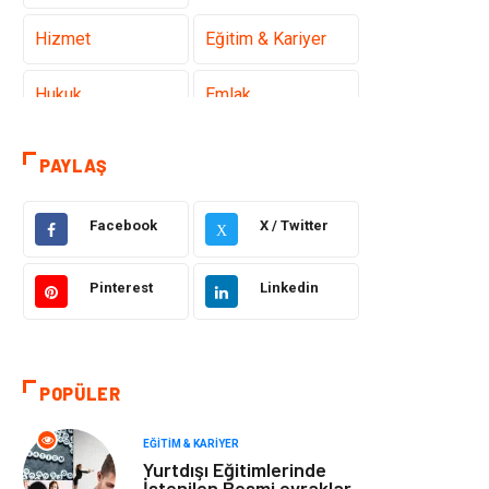
Hizmet
Eğitim & Kariyer
Hukuk
Emlak
Otomotiv
Sağlıklı Yaşam
PAYLAŞ
Güzellik & Bakım
Gıda
Facebook
X / Twitter
X
Moda
Gündem
Pinterest
Linkedin
Makine
Yeme & İçme
Elektronik
Bilgisayar &
POPÜLER
Yazılım
EĞITIM & KARIYER
Giyim
Keyif & Hobi
Yurtdışı Eğitimlerinde
İstenilen Resmi evraklar