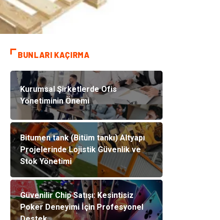
BUNLARI KAÇIRMA
Kurumsal Şirketlerde Ofis
Yönetiminin Önemi
Bitumen tank (Bitüm tankı) Altyapı
Projelerinde Lojistik Güvenlik ve
Stok Yönetimi
Güvenilir Chip Satışı: Kesintisiz
Poker Deneyimi İçin Profesyonel
Destek