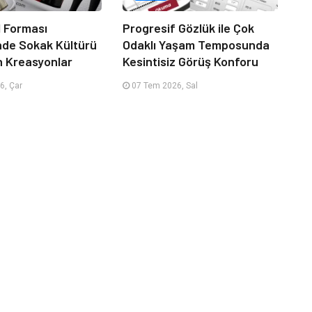
 Forması
Progresif Gözlük ile Çok
nde Sokak Kültürü
Odaklı Yaşam Temposunda
n Kreasyonlar
Kesintisiz Görüş Konforu
6, Çar
07 Tem 2026, Sal