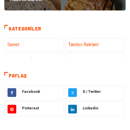
KATEGORILER
Genel
Tanıtıcı Reklam
Teknoloji & İnternet
Sağlık
Hizmet
Eğitim & Kariyer
PAYLAŞ
Hukuk
Emlak
Facebook
X / Twitter
X
Otomotiv
Sağlıklı Yaşam
Pinterest
Linkedin
Güzellik & Bakım
Gıda