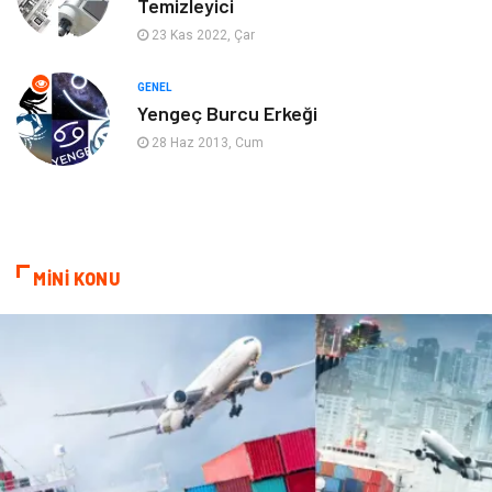
Temizleyici
Mobilya
Spor
23 Kas 2022, Çar
Evlilik Rehberi
fotoğrafçılık
GENEL
Yengeç Burcu Erkeği
Astroloji
Keyfinizi Kaçırmayın
28 Haz 2013, Cum
sağlıklı beslenme
Spor Malzemeleri
Bebek Giyim
Periyodik Kontrol
MİNİ KONU
Domain
Veteriner
Sigorta
Çadır
Yazı Tahtaları
Pet Malzemeleri