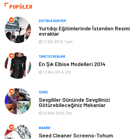
Moda
Gündem
POPÜLER
Makine
Yeme & İçme
EĞITIM & KARIYER
Yurtdışı Eğitimlerinde İstenilen Resmi
evraklar
Elektronik
Bilgisayar & Yazılım
12 Eki 2018, Cum
Giyim
Keyif & Hobi
TANITICI REKLAM
En Şık Elbise Modelleri 2014
Ev Dekorasyon
Organizasyon
12 Nis 2014, Cts
Finans & Ekonomi
Tatil
GENEL
Anne & Çocuk
Genel Kültür
Sevgililer Gününde Sevgilinizi
Götürebileceğiniz Mekanlar
26 Mar 2020, Per
Ev İşleri
Müzik
MAKINE
Gençlik & Eğlence
Aksesuar
Seed Cleaner Screens-Tohum