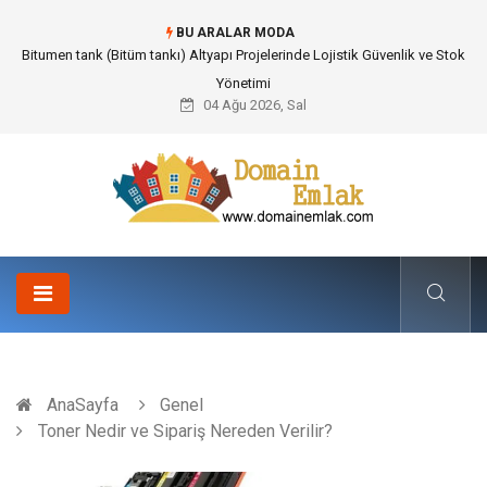
BU ARALAR MODA
Güvenilir Chip Satışı: Kesintisiz Poker Deneyimi İçin Profesyonel Destek
04 Ağu 2026, Sal
AnaSayfa
Genel
Toner Nedir ve Sipariş Nereden Verilir?