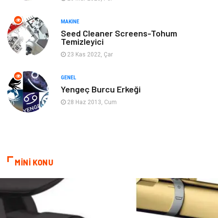
Ev İşleri
Müzik
MAKINE
Gençlik & Eğlence
Aksesuar
Seed Cleaner Screens-Tohum
Temizleyici
Mobilya
Spor
23 Kas 2022, Çar
Evlilik Rehberi
fotoğrafçılık
GENEL
Yengeç Burcu Erkeği
Astroloji
Keyfinizi Kaçırmayın
28 Haz 2013, Cum
sağlıklı beslenme
Spor Malzemeleri
Bebek Giyim
Periyodik Kontrol
MİNİ KONU
Domain
Veteriner
Sigorta
Çadır