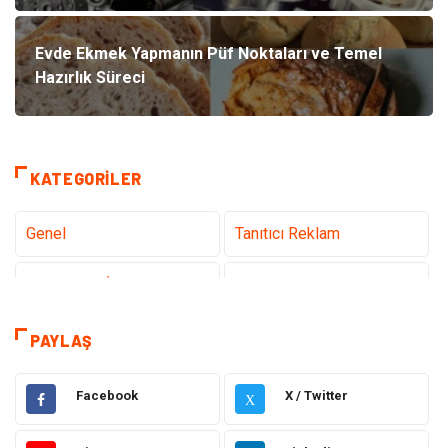
Evde Ekmek Yapmanın Püf Noktaları ve Temel
Hazırlık Süreci
KATEGORILER
Genel
Tanıtıcı Reklam
Teknoloji & İnternet
Sağlık
Hizmet
Eğitim & Kariyer
PAYLAŞ
Hukuk
Emlak
Facebook
X / Twitter
X
Otomotiv
Sağlıklı Yaşam