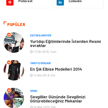
Pinterest
Linkedin
Güzellik & Bakım
Gıda
Moda
Gündem
POPÜLER
Makine
Yeme & İçme
EĞITIM & KARIYER
Yurtdışı Eğitimlerinde İstenilen Resmi
evraklar
Elektronik
Bilgisayar & Yazılım
12 Eki 2018, Cum
Giyim
Keyif & Hobi
TANITICI REKLAM
En Şık Elbise Modelleri 2014
Ev Dekorasyon
Organizasyon
12 Nis 2014, Cts
Finans & Ekonomi
Tatil
GENEL
Anne & Çocuk
Genel Kültür
Sevgililer Gününde Sevgilinizi
Götürebileceğiniz Mekanlar
26 Mar 2020, Per