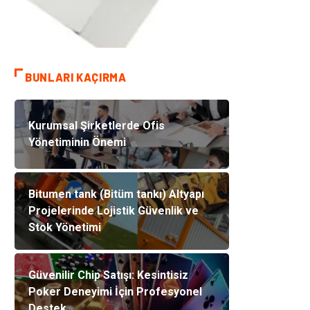
BUNLARI KAÇIRMA
Kurumsal Şirketlerde Ofis
Yönetiminin Önemi
Bitumen tank (Bitüm tankı) Altyapı
Projelerinde Lojistik Güvenlik ve
Stok Yönetimi
Güvenilir Chip Satışı: Kesintisiz
Poker Deneyimi İçin Profesyonel
Destek