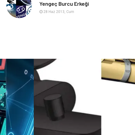
sağlıklı beslenme
Spor Malzemeleri
Yengeç Burcu Erkeği
28 Haz 2013, Cum
Bebek Giyim
Periyodik Kontrol
Domain
Veteriner
Sigorta
Çadır
Yazı Tahtaları
Pet Malzemeleri