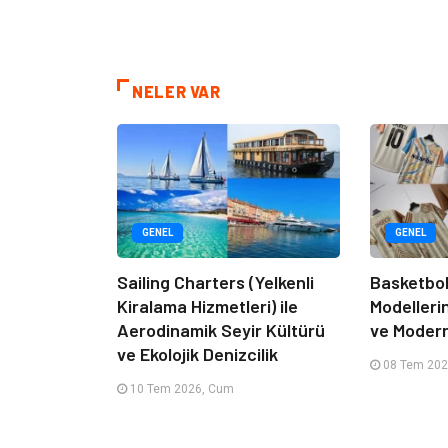
NELER VAR
GENEL
GENEL
Sailing Charters (Yelkenli
Basketbol
Kiralama Hizmetleri) ile
Modelleri
Aerodinamik Seyir Kültürü
ve Moder
ve Ekolojik Denizcilik
08 Tem 202
10 Tem 2026, Cum