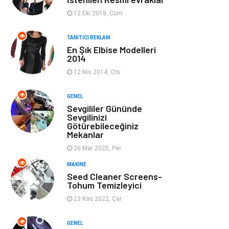
Ev Dekorasyon
Organizasyon
12 Eki 2018, Cum
Finans & Ekonomi
Tatil
TANITICI REKLAM
En Şık Elbise Modelleri
2014
Anne & Çocuk
Genel Kültür
12 Nis 2014, Cts
Ev İşleri
Müzik
GENEL
Sevgililer Gününde
Gençlik & Eğlence
Aksesuar
Sevgilinizi
Götürebileceğiniz
Mekanlar
Mobilya
Spor
26 Mar 2020, Per
MAKINE
Evlilik Rehberi
fotoğrafçılık
Seed Cleaner Screens-
Tohum Temizleyici
Astroloji
Keyfinizi
23 Kas 2022, Çar
Kaçırmayın
GENEL