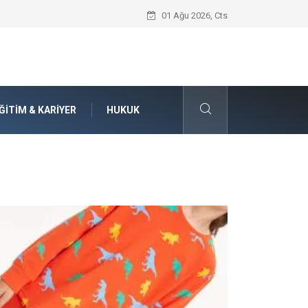
Seat Yedek Parça Dünyasında Kalite Stan
01 Ağu 2026, Cts
ĞITIM & KARIYER
HUKUK