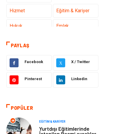
Hizmet
Eğitim & Kariyer
Hukuk
Emlak
Otomotiv
Sağlıklı Yaşam
PAYLAŞ
Güzellik & Bakım
Gıda
Facebook
X / Twitter
X
Moda
Gündem
Pinterest
Linkedin
Makine
Yeme & İçme
Elektronik
Bilgisayar &
POPÜLER
Yazılım
EĞITIM & KARIYER
Giyim
Keyif & Hobi
Yurtdışı Eğitimlerinde
İstenilen Resmi evraklar