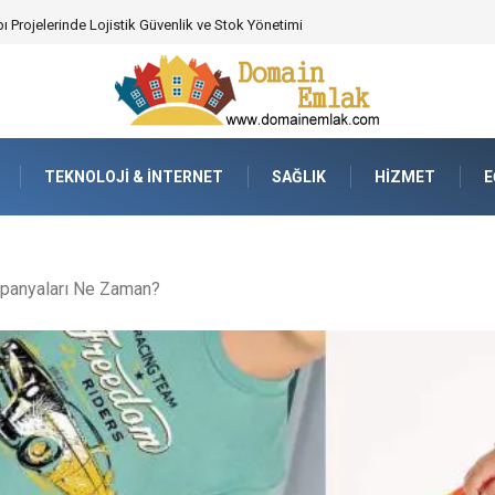
 Poker Deneyimi İçin Profesyonel Destek
TEKNOLOJI & İNTERNET
SAĞLIK
HIZMET
E
panyaları Ne Zaman?