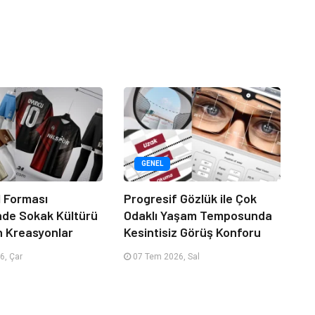
GENEL
 Forması
Progresif Gözlük ile Çok
nde Sokak Kültürü
Odaklı Yaşam Temposunda
n Kreasyonlar
Kesintisiz Görüş Konforu
6, Çar
07 Tem 2026, Sal