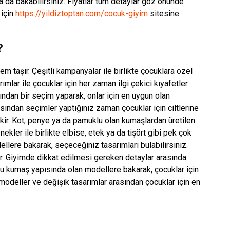
ına da bakabilirsiniz. Fiyatlar tüm detaylar göz önünde
 için
https://yildiztoptan.com/cocuk-giyim
sitesine
?
m taşır. Çeşitli kampanyalar ile birlikte çocuklara özel
rımlar ile çocuklar için her zaman ilgi çekici kıyafetler
ından bir seçim yaparak, onlar için en uygun olan
asından seçimler yaptığınız zaman çocuklar için ciltlerine
ir. Kot, penye ya da pamuklu olan kumaşlardan üretilen
kler ile birlikte elbise, etek ya da tişört gibi pek çok
llere bakarak, seçeceğiniz tasarımları bulabilirsiniz.
r. Giyimde dikkat edilmesi gereken detaylar arasında
u kumaş yapısında olan modellere bakarak, çocuklar için
 modeller ve değişik tasarımlar arasından çocuklar için en