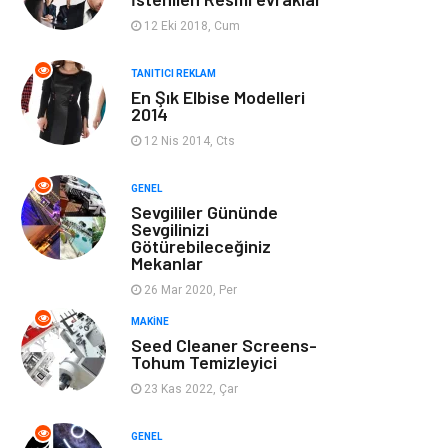
Ev Dekorasyon
Organizasyon
12 Eki 2018, Cum
Finans & Ekonomi
Tatil
TANITICI REKLAM
En Şık Elbise Modelleri
2014
Anne & Çocuk
Genel Kültür
12 Nis 2014, Cts
Ev İşleri
Müzik
GENEL
Sevgililer Gününde
Gençlik & Eğlence
Aksesuar
Sevgilinizi
Götürebileceğiniz
Mekanlar
Mobilya
Spor
26 Mar 2020, Per
MAKINE
Evlilik Rehberi
fotoğrafçılık
Seed Cleaner Screens-
Tohum Temizleyici
Astroloji
Keyfinizi
23 Kas 2022, Çar
Kaçırmayın
GENEL