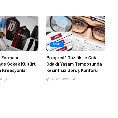
GENEL
 Forması
Progresif Gözlük ile Çok
nde Sokak Kültürü
Odaklı Yaşam Temposunda
n Kreasyonlar
Kesintisiz Görüş Konforu
6, Çar
07 Tem 2026, Sal