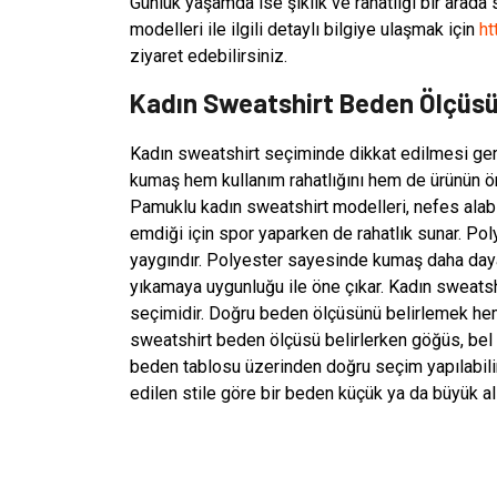
Günlük yaşamda ise şıklık ve rahatlığı bir arada
modelleri ile ilgili detaylı bilgiye ulaşmak için
ht
ziyaret edebilirsiniz.
Kadın Sweatshirt Beden Ölçüsü 
Kadın sweatshirt seçiminde dikkat edilmesi ger
kumaş hem kullanım rahatlığını hem de ürünün öm
Pamuklu kadın sweatshirt modelleri, nefes alabi
emdiği için spor yaparken de rahatlık sunar. Pol
yaygındır. Polyester sayesinde kumaş daha dayan
yıkamaya uygunluğu ile öne çıkar. Kadın sweatshi
seçimidir. Doğru beden ölçüsünü belirlemek hem
sweatshirt beden ölçüsü belirlerken göğüs, bel v
beden tablosu üzerinden doğru seçim yapılabilir.
edilen stile göre bir beden küçük ya da büyük alı