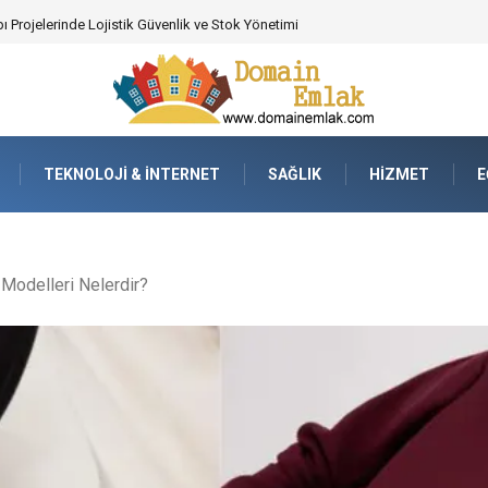
 Poker Deneyimi İçin Profesyonel Destek
TEKNOLOJI & İNTERNET
SAĞLIK
HIZMET
E
Modelleri Nelerdir?