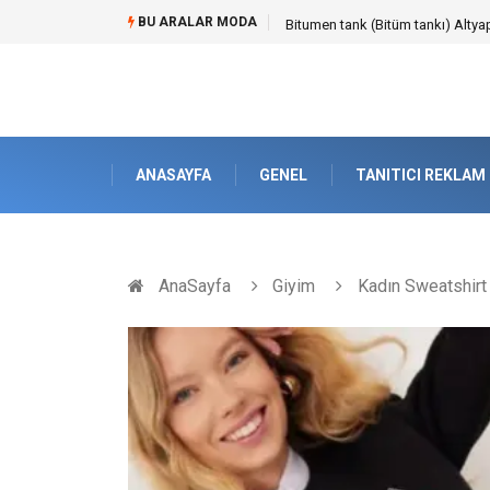
BU ARALAR MODA
Güvenilir Chip Satışı: Kesintisiz
ANASAYFA
GENEL
TANITICI REKLAM
AnaSayfa
Giyim
Kadın Sweatshirt 