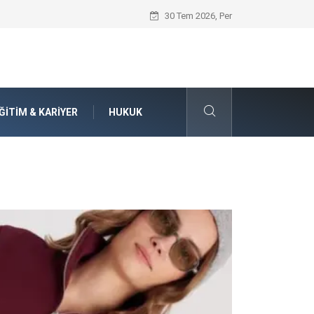
Seat Yedek Parça Dünyasında Kalite Stan
30 Tem 2026, Per
ĞITIM & KARIYER
HUKUK