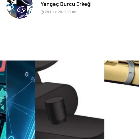
sağlıklı beslenme
Spor Malzemeleri
Yengeç Burcu Erkeği
28 Haz 2013, Cum
Bebek Giyim
Periyodik Kontrol
Domain
Veteriner
Sigorta
Çadır
Yazı Tahtaları
Pet Malzemeleri