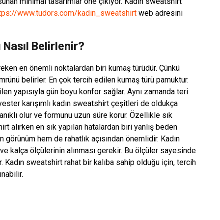
 sunan minimal tasarımlar öne çıkıyor. Kadın sweatshirt
tps://www.tudors.com/kadin_sweatshirt
web adresini
Nasıl Belirlenir?
eken en önemli noktalardan biri kumaş türüdür. Çünkü
rünü belirler. En çok tercih edilen kumaş türü pamuktur.
len yapısıyla gün boyu konfor sağlar. Aynı zamanda teri
yester karışımlı kadın sweatshirt çeşitleri de oldukça
ıklı olur ve formunu uzun süre korur. Özellikle sık
rt alırken en sık yapılan hatalardan biri yanlış beden
 görünüm hem de rahatlık açısından önemlidir. Kadın
e kalça ölçülerinin alınması gerekir. Bu ölçüler sayesinde
 Kadın sweatshirt rahat bir kalıba sahip olduğu için, tercih
nabilir.