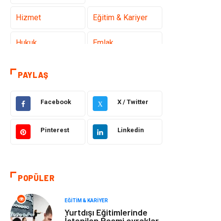
Hizmet
Eğitim & Kariyer
Hukuk
Emlak
Otomotiv
Sağlıklı Yaşam
PAYLAŞ
Güzellik & Bakım
Gıda
Facebook
X / Twitter
X
Moda
Gündem
Pinterest
Linkedin
Makine
Yeme & İçme
Elektronik
Bilgisayar &
POPÜLER
Yazılım
EĞITIM & KARIYER
Giyim
Keyif & Hobi
Yurtdışı Eğitimlerinde
İstenilen Resmi evraklar