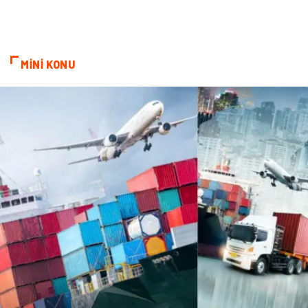
sağlıklı beslenme
Spor Malzemeleri
Bebek Giyim
Periyodik Kontrol
MİNİ KONU
Domain
Veteriner
Sigorta
Çadır
Yazı Tahtaları
Pet Malzemeleri