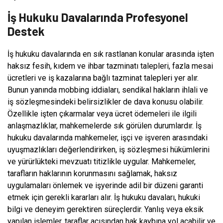
İş Hukuku Davalarında Profesyonel
Destek
İş hukuku davalarında en sık rastlanan konular arasında işten
haksız fesih, kıdem ve ihbar tazminatı talepleri, fazla mesai
ücretleri ve iş kazalarına bağlı tazminat talepleri yer alır.
Bunun yanında mobbing iddiaları, sendikal hakların ihlali ve
iş sözleşmesindeki belirsizlikler de dava konusu olabilir.
Özellikle işten çıkarmalar veya ücret ödemeleri ile ilgili
anlaşmazlıklar, mahkemelerde sık görülen durumlardır. İş
hukuku davalarında mahkemeler, işçi ve işveren arasındaki
uyuşmazlıkları değerlendirirken, iş sözleşmesi hükümlerini
ve yürürlükteki mevzuatı titizlikle uygular. Mahkemeler,
tarafların haklarının korunmasını sağlamak, haksız
uygulamaları önlemek ve işyerinde adil bir düzeni garanti
etmek için gerekli kararları alır. İş hukuku davaları, hukuki
bilgi ve deneyim gerektiren süreçlerdir. Yanlış veya eksik
yapılan işlemler, taraflar açısından hak kaybına yol açabilir ve