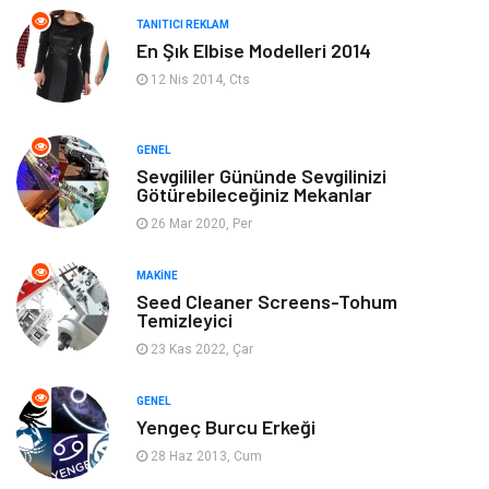
Giyim
Keyif & Hobi
TANITICI REKLAM
En Şık Elbise Modelleri 2014
Ev Dekorasyon
Organizasyon
12 Nis 2014, Cts
Finans & Ekonomi
Tatil
GENEL
Anne & Çocuk
Genel Kültür
Sevgililer Gününde Sevgilinizi
Götürebileceğiniz Mekanlar
26 Mar 2020, Per
Ev İşleri
Müzik
MAKINE
Gençlik & Eğlence
Aksesuar
Seed Cleaner Screens-Tohum
Temizleyici
Mobilya
Spor
23 Kas 2022, Çar
Evlilik Rehberi
fotoğrafçılık
GENEL
Yengeç Burcu Erkeği
Astroloji
Keyfinizi Kaçırmayın
28 Haz 2013, Cum