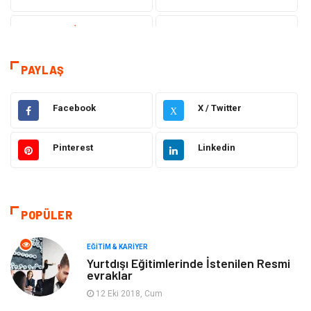
Teknoloji & İnternet
Sağlık
Hizmet
Eğitim & Kariyer
PAYLAŞ
Hukuk
Emlak
Facebook
X / Twitter
X
Otomotiv
Sağlıklı Yaşam
Pinterest
Linkedin
Güzellik & Bakım
Gıda
Moda
Gündem
POPÜLER
Makine
Yeme & İçme
EĞITIM & KARIYER
Yurtdışı Eğitimlerinde İstenilen Resmi
evraklar
Elektronik
Bilgisayar & Yazılım
12 Eki 2018, Cum