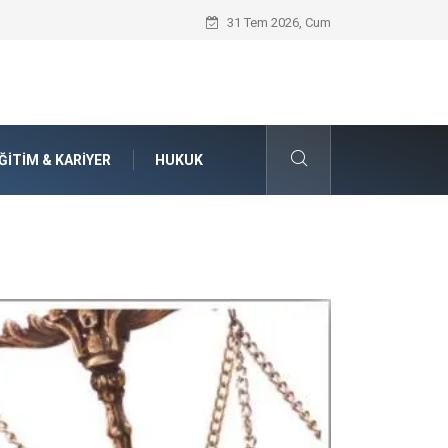
Seat Yedek Parça Dünyasında Kalite Stan
31 Tem 2026, Cum
ĞITIM & KARIYER
HUKUK