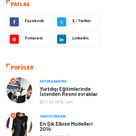
Otomotiv
Sağlıklı Yaşam
PAYLAŞ
Güzellik & Bakım
Gıda
Facebook
X / Twitter
X
Moda
Gündem
Pinterest
Linkedin
Makine
Yeme & İçme
Elektronik
Bilgisayar &
POPÜLER
Yazılım
EĞITIM & KARIYER
Giyim
Keyif & Hobi
Yurtdışı Eğitimlerinde
İstenilen Resmi evraklar
Ev Dekorasyon
Organizasyon
12 Eki 2018, Cum
Finans & Ekonomi
Tatil
TANITICI REKLAM
En Şık Elbise Modelleri
2014
Anne & Çocuk
Genel Kültür