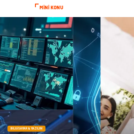
MİNİ KONU
BILGISAYAR & YAZILIM