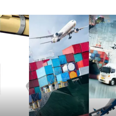
Sigorta
Çadır
Yazı Tahtaları
Pet Malzemeleri