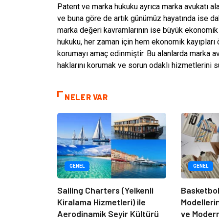
Patent ve marka hukuku ayrıca marka avukatı ala
ve buna göre de artık günümüz hayatında ise dah
marka değeri kavramlarının ise büyük ekonomik d
hukuku, her zaman için hem ekonomik kayıpları 
korumayı amaç edinmiştir. Bu alanlarda marka av
haklarını korumak ve sorun odaklı hizmetlerini 
NELER VAR
GENEL
GENEL
Sailing Charters (Yelkenli
Basketbol
Kiralama Hizmetleri) ile
Modelleri
Aerodinamik Seyir Kültürü
ve Moder