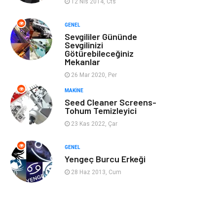
12 Nis 2014, Cts
Ev İşleri
Müzik
GENEL
Sevgililer Gününde
Gençlik & Eğlence
Aksesuar
Sevgilinizi
Götürebileceğiniz
Mekanlar
Mobilya
Spor
26 Mar 2020, Per
MAKINE
Evlilik Rehberi
fotoğrafçılık
Seed Cleaner Screens-
Tohum Temizleyici
Astroloji
Keyfinizi
23 Kas 2022, Çar
Kaçırmayın
GENEL
sağlıklı beslenme
Spor Malzemeleri
Yengeç Burcu Erkeği
28 Haz 2013, Cum
Bebek Giyim
Periyodik Kontrol
Domain
Veteriner