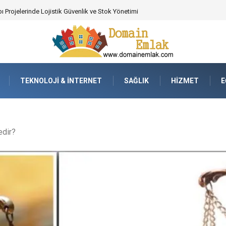
 Poker Deneyimi İçin Profesyonel Destek
TEKNOLOJI & İNTERNET
SAĞLIK
HIZMET
E
edir?