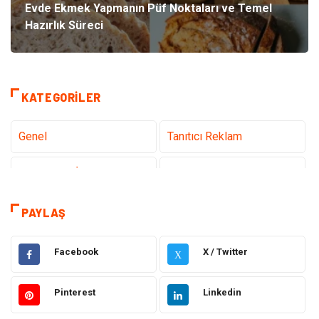
Evde Ekmek Yapmanın Püf Noktaları ve Temel
Hazırlık Süreci
KATEGORILER
Genel
Tanıtıcı Reklam
Teknoloji & İnternet
Sağlık
Hizmet
Eğitim & Kariyer
PAYLAŞ
Hukuk
Emlak
Facebook
X / Twitter
X
Otomotiv
Sağlıklı Yaşam
Pinterest
Linkedin
Güzellik & Bakım
Gıda