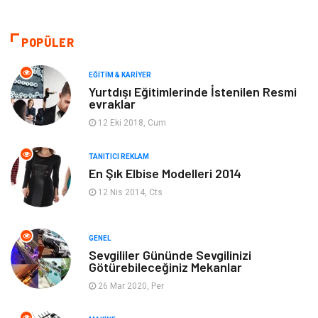
Moda
Gündem
POPÜLER
Makine
Yeme & İçme
EĞITIM & KARIYER
Yurtdışı Eğitimlerinde İstenilen Resmi
evraklar
Elektronik
Bilgisayar & Yazılım
12 Eki 2018, Cum
Giyim
Keyif & Hobi
TANITICI REKLAM
En Şık Elbise Modelleri 2014
Ev Dekorasyon
Organizasyon
12 Nis 2014, Cts
Finans & Ekonomi
Tatil
GENEL
Anne & Çocuk
Genel Kültür
Sevgililer Gününde Sevgilinizi
Götürebileceğiniz Mekanlar
26 Mar 2020, Per
Ev İşleri
Müzik