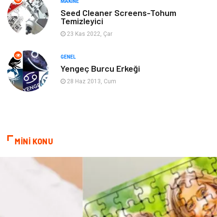
MAKINE
Gençlik & Eğlence
Aksesuar
Seed Cleaner Screens-Tohum
Temizleyici
Mobilya
Spor
23 Kas 2022, Çar
Evlilik Rehberi
fotoğrafçılık
GENEL
Yengeç Burcu Erkeği
Astroloji
Keyfinizi Kaçırmayın
28 Haz 2013, Cum
sağlıklı beslenme
Spor Malzemeleri
Bebek Giyim
Periyodik Kontrol
MİNİ KONU
Domain
Veteriner
Sigorta
Çadır
Yazı Tahtaları
Pet Malzemeleri