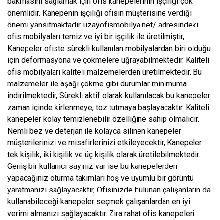
bakmasını sağlamak için ofis kanepelerinin işçiliği çok
önemlidir. Kanepenin işçiliği ofisin müşterisine verdiği
önemi yansıtmaktadır. uzayofismobilya.net/ adresindeki
ofis mobilyaları temiz ve iyi bir işçilik ile üretilmiştir,
Kanepeler ofiste sürekli kullanılan mobilyalardan biri olduğu
için deformasyona ve çökmelere uğrayabilmektedir. Kaliteli
ofis mobilyaları kaliteli malzemelerden üretilmektedir. Bu
malzemeler ile aşağı çökme gibi durumlar minimuma
indirilmektedir, Sürekli aktif olarak kullanılacak bu kanepeler
zaman içinde kirlenmeye, toz tutmaya başlayacaktır. Kaliteli
kanepeler kolay temizlenebilir özelliğine sahip olmalıdır.
Nemli bez ve deterjan ile kolayca silinen kanepeler
müşterilerinizi ve misafirlerinizi etkileyecektir, Kanepeler
tek kişilik, iki kişilik ve üç kişilik olarak üretilebilmektedir.
Geniş bir kullanıcı sayınız var ise bu kanepelerden
yapacağınız oturma takımları hoş ve uyumlu bir görüntü
yaratmanızı sağlayacaktır, Ofisinizde bulunan çalışanların da
kullanabileceği kanepeler seçmek çalışanlardan en iyi
verimi almanızı sağlayacaktır. Zira rahat ofis kanepeleri