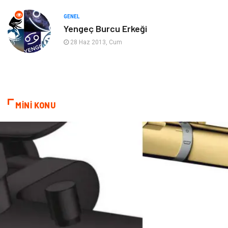
Evlilik Rehberi
fotoğrafçılık
GENEL
Yengeç Burcu Erkeği
Astroloji
Keyfinizi Kaçırmayın
28 Haz 2013, Cum
sağlıklı beslenme
Spor Malzemeleri
Bebek Giyim
Periyodik Kontrol
MİNİ KONU
Domain
Veteriner
Sigorta
Çadır
Yazı Tahtaları
Pet Malzemeleri