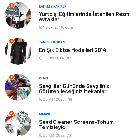
Makine
Yeme & İçme
EĞITIM & KARIYER
Yurtdışı Eğitimlerinde İstenilen Resmi
evraklar
Elektronik
Bilgisayar & Yazılım
12 Eki 2018, Cum
Giyim
Keyif & Hobi
TANITICI REKLAM
En Şık Elbise Modelleri 2014
Ev Dekorasyon
Organizasyon
12 Nis 2014, Cts
Finans & Ekonomi
Tatil
GENEL
Anne & Çocuk
Genel Kültür
Sevgililer Gününde Sevgilinizi
Götürebileceğiniz Mekanlar
26 Mar 2020, Per
Ev İşleri
Müzik
MAKINE
Gençlik & Eğlence
Aksesuar
Seed Cleaner Screens-Tohum
Temizleyici
Mobilya
Spor
23 Kas 2022, Çar