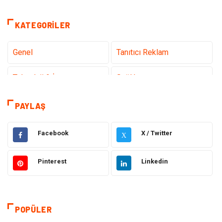
KATEGORILER
Genel
Tanıtıcı Reklam
Teknoloji & İnternet
Sağlık
Hizmet
Eğitim & Kariyer
PAYLAŞ
Hukuk
Emlak
Facebook
X / Twitter
X
Otomotiv
Sağlıklı Yaşam
Pinterest
Linkedin
Güzellik & Bakım
Gıda
Moda
Gündem
POPÜLER