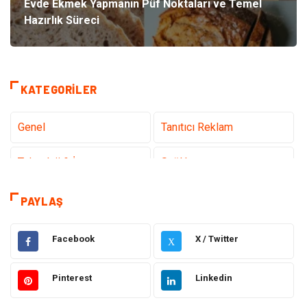
Evde Ekmek Yapmanın Püf Noktaları ve Temel
Hazırlık Süreci
KATEGORILER
Genel
Tanıtıcı Reklam
Teknoloji & İnternet
Sağlık
Hizmet
Eğitim & Kariyer
PAYLAŞ
Hukuk
Emlak
Facebook
X / Twitter
X
Otomotiv
Sağlıklı Yaşam
Pinterest
Linkedin
Güzellik & Bakım
Gıda