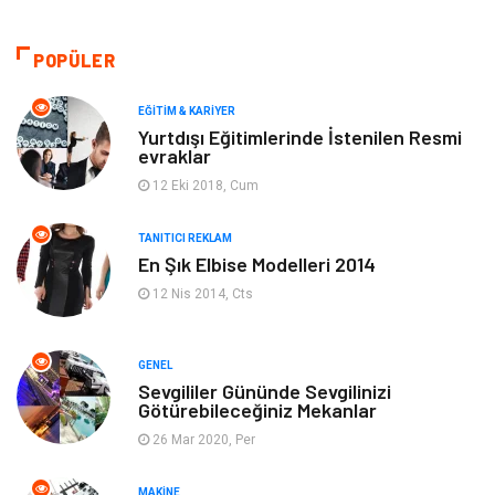
Moda
Gündem
POPÜLER
Makine
Yeme & İçme
EĞITIM & KARIYER
Yurtdışı Eğitimlerinde İstenilen Resmi
evraklar
Elektronik
Bilgisayar & Yazılım
12 Eki 2018, Cum
Giyim
Keyif & Hobi
TANITICI REKLAM
En Şık Elbise Modelleri 2014
Ev Dekorasyon
Organizasyon
12 Nis 2014, Cts
Finans & Ekonomi
Tatil
GENEL
Anne & Çocuk
Genel Kültür
Sevgililer Gününde Sevgilinizi
Götürebileceğiniz Mekanlar
26 Mar 2020, Per
Ev İşleri
Müzik
MAKINE