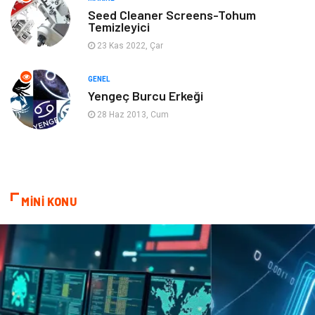
Gençlik & Eğlence
Aksesuar
Seed Cleaner Screens-Tohum
Temizleyici
Mobilya
Spor
23 Kas 2022, Çar
Evlilik Rehberi
fotoğrafçılık
GENEL
Yengeç Burcu Erkeği
Astroloji
Keyfinizi Kaçırmayın
28 Haz 2013, Cum
sağlıklı beslenme
Spor Malzemeleri
Bebek Giyim
Periyodik Kontrol
MİNİ KONU
Domain
Veteriner
Sigorta
Çadır
Yazı Tahtaları
Pet Malzemeleri