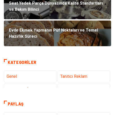
Seat Yedek Parça Dünyasında Kalite Standartları
ve Bakım Bilinci
Evde Ekmek Yapmanın Püf Noktaları ve Temel
Hazırlık Süreci
KATEGORILER
Genel
Tanıtıcı Reklam
Teknoloji & İnternet
Sağlık
Hizmet
Eğitim & Kariyer
PAYLAŞ