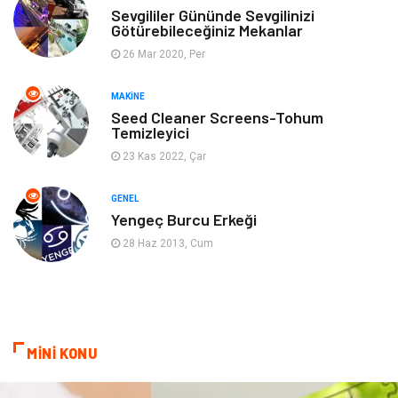
Anne & Çocuk
Genel Kültür
Sevgililer Gününde Sevgilinizi
Götürebileceğiniz Mekanlar
26 Mar 2020, Per
Ev İşleri
Müzik
MAKINE
Gençlik & Eğlence
Aksesuar
Seed Cleaner Screens-Tohum
Temizleyici
Mobilya
Spor
23 Kas 2022, Çar
Evlilik Rehberi
fotoğrafçılık
GENEL
Yengeç Burcu Erkeği
Astroloji
Keyfinizi Kaçırmayın
28 Haz 2013, Cum
sağlıklı beslenme
Spor Malzemeleri
Bebek Giyim
Periyodik Kontrol
MİNİ KONU
Domain
Veteriner