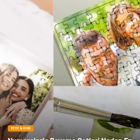
Sigorta
Çadır
Yazı Tahtaları
Pet Malzemeleri
KEYIF & HOBI