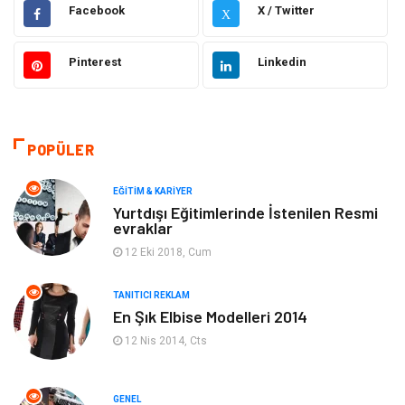
Hukuk
Emlak
Facebook
X / Twitter
X
Otomotiv
Sağlıklı Yaşam
Pinterest
Linkedin
Güzellik & Bakım
Gıda
Moda
Gündem
POPÜLER
Makine
Yeme & İçme
EĞITIM & KARIYER
Yurtdışı Eğitimlerinde İstenilen Resmi
evraklar
Elektronik
Bilgisayar & Yazılım
12 Eki 2018, Cum
Giyim
Keyif & Hobi
TANITICI REKLAM
En Şık Elbise Modelleri 2014
Ev Dekorasyon
Organizasyon
12 Nis 2014, Cts
Finans & Ekonomi
Tatil
GENEL