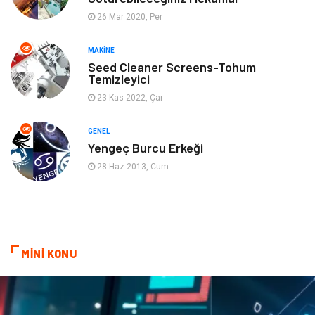
26 Mar 2020, Per
Ev İşleri
Müzik
MAKINE
Gençlik & Eğlence
Aksesuar
Seed Cleaner Screens-Tohum
Temizleyici
Mobilya
Spor
23 Kas 2022, Çar
Evlilik Rehberi
fotoğrafçılık
GENEL
Yengeç Burcu Erkeği
Astroloji
Keyfinizi Kaçırmayın
28 Haz 2013, Cum
sağlıklı beslenme
Spor Malzemeleri
Bebek Giyim
Periyodik Kontrol
MİNİ KONU
Domain
Veteriner
Sigorta
Çadır