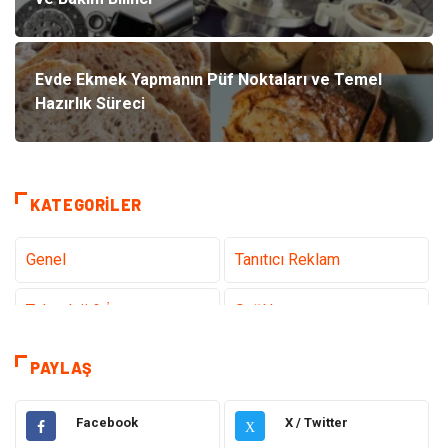
Evde Ekmek Yapmanın Püf Noktaları ve Temel
Hazırlık Süreci
KATEGORILER
Genel
Tanıtıcı Reklam
Teknoloji & İnternet
Sağlık
Hizmet
Eğitim & Kariyer
PAYLAŞ
Hukuk
Emlak
Facebook
X / Twitter
X