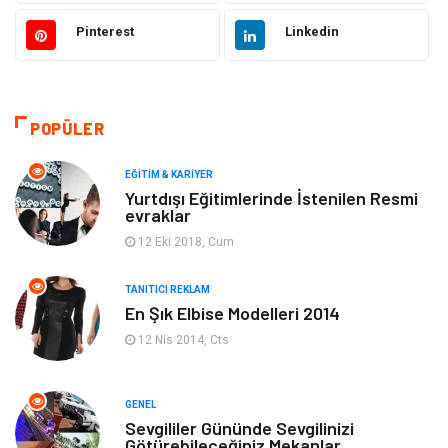
Otomotiv
Sağlıklı Yaşam
Pinterest
Linkedin
Güzellik & Bakım
Gıda
Moda
Gündem
POPÜLER
Makine
Yeme & İçme
EĞITIM & KARIYER
Yurtdışı Eğitimlerinde İstenilen Resmi
evraklar
Elektronik
Bilgisayar & Yazılım
12 Eki 2018, Cum
Giyim
Keyif & Hobi
TANITICI REKLAM
En Şık Elbise Modelleri 2014
Ev Dekorasyon
Organizasyon
12 Nis 2014, Cts
Finans & Ekonomi
Tatil
GENEL
Anne & Çocuk
Genel Kültür
Sevgililer Gününde Sevgilinizi
Götürebileceğiniz Mekanlar