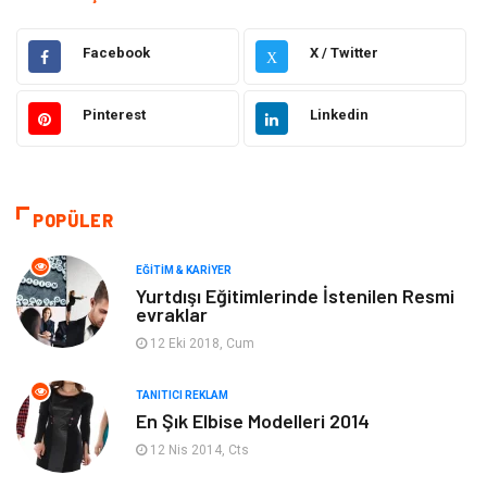
Hukuk
Emlak
Facebook
X / Twitter
X
Otomotiv
Sağlıklı Yaşam
Pinterest
Linkedin
Güzellik & Bakım
Gıda
Moda
Gündem
POPÜLER
Makine
Yeme & İçme
EĞITIM & KARIYER
Yurtdışı Eğitimlerinde İstenilen Resmi
evraklar
Elektronik
Bilgisayar & Yazılım
12 Eki 2018, Cum
Giyim
Keyif & Hobi
TANITICI REKLAM
En Şık Elbise Modelleri 2014
Ev Dekorasyon
Organizasyon
12 Nis 2014, Cts
Finans & Ekonomi
Tatil