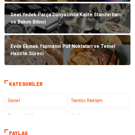
Seat Yedek Parça Dünyasında Kalite Standartları
ve Bakım Bilinci
Evde Ekmek Yapmanın Püf Noktaları ve Temel
Hazırlık Süreci
KATEGORILER
Genel
Tanıtıcı Reklam
Teknoloji & İnternet
Sağlık
Hizmet
Eğitim & Kariyer
PAYLAŞ