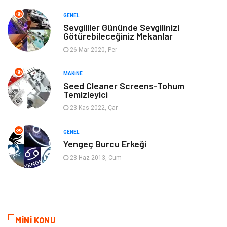
GENEL
Anne & Çocuk
Genel Kültür
Sevgililer Gününde Sevgilinizi
Götürebileceğiniz Mekanlar
26 Mar 2020, Per
Ev İşleri
Müzik
MAKINE
Gençlik & Eğlence
Aksesuar
Seed Cleaner Screens-Tohum
Temizleyici
Mobilya
Spor
23 Kas 2022, Çar
Evlilik Rehberi
fotoğrafçılık
GENEL
Yengeç Burcu Erkeği
Astroloji
Keyfinizi Kaçırmayın
28 Haz 2013, Cum
sağlıklı beslenme
Spor Malzemeleri
Bebek Giyim
Periyodik Kontrol
MİNİ KONU