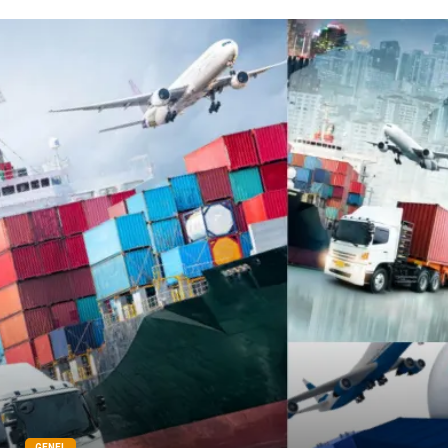
Domain
Veteriner
Sigorta
Çadır
Yazı Tahtaları
Pet Malzemeleri
GENEL