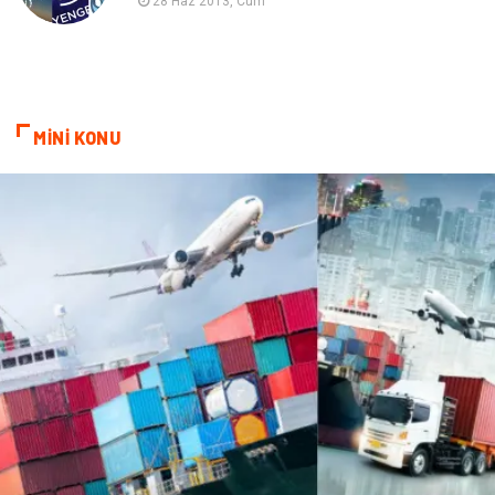
28 Haz 2013, Cum
sağlıklı beslenme
Spor Malzemeleri
Bebek Giyim
Periyodik Kontrol
MİNİ KONU
Domain
Veteriner
Sigorta
Çadır
Yazı Tahtaları
Pet Malzemeleri