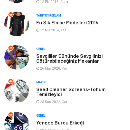
12 Eki 2018, Cum
Giyim
Keyif & Hobi
TANITICI REKLAM
En Şık Elbise Modelleri 2014
Ev Dekorasyon
Organizasyon
12 Nis 2014, Cts
Finans & Ekonomi
Tatil
GENEL
Anne & Çocuk
Genel Kültür
Sevgililer Gününde Sevgilinizi
Götürebileceğiniz Mekanlar
26 Mar 2020, Per
Ev İşleri
Müzik
MAKINE
Gençlik & Eğlence
Aksesuar
Seed Cleaner Screens-Tohum
Temizleyici
Mobilya
Spor
23 Kas 2022, Çar
Evlilik Rehberi
fotoğrafçılık
GENEL
Yengeç Burcu Erkeği
Astroloji
Keyfinizi Kaçırmayın