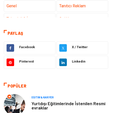
Genel
Tanıtıcı Reklam
Teknoloji & İnternet
Sağlık
Hizmet
Eğitim & Kariyer
PAYLAŞ
Hukuk
Emlak
Facebook
X / Twitter
X
Otomotiv
Sağlıklı Yaşam
Pinterest
Linkedin
Güzellik & Bakım
Gıda
Moda
Gündem
POPÜLER
Makine
Yeme & İçme
EĞITIM & KARIYER
Yurtdışı Eğitimlerinde İstenilen Resmi
evraklar
Elektronik
Bilgisayar & Yazılım