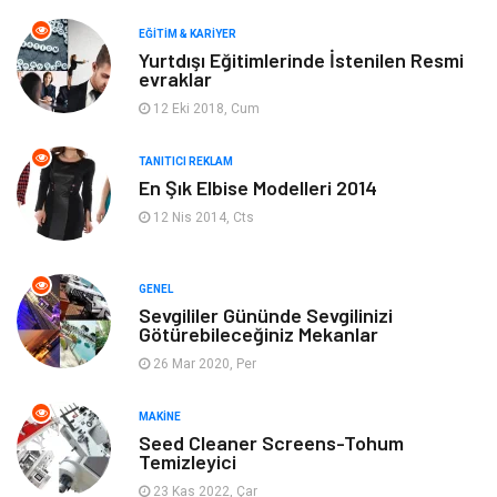
Makine
Yeme & İçme
EĞITIM & KARIYER
Yurtdışı Eğitimlerinde İstenilen Resmi
evraklar
Elektronik
Bilgisayar & Yazılım
12 Eki 2018, Cum
Giyim
Keyif & Hobi
TANITICI REKLAM
En Şık Elbise Modelleri 2014
Ev Dekorasyon
Organizasyon
12 Nis 2014, Cts
Finans & Ekonomi
Tatil
GENEL
Anne & Çocuk
Genel Kültür
Sevgililer Gününde Sevgilinizi
Götürebileceğiniz Mekanlar
26 Mar 2020, Per
Ev İşleri
Müzik
MAKINE
Gençlik & Eğlence
Aksesuar
Seed Cleaner Screens-Tohum
Temizleyici
Mobilya
Spor
23 Kas 2022, Çar