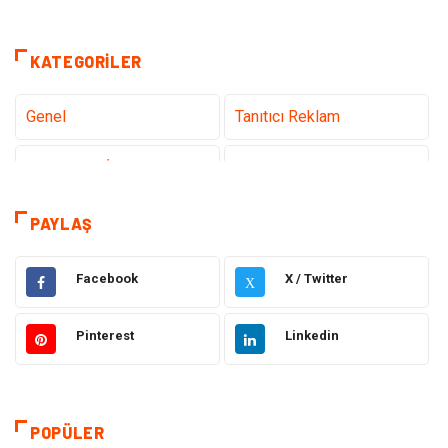
KATEGORILER
Genel
Tanıtıcı Reklam
Teknoloji & İnternet
Sağlık
Hizmet
Eğitim & Kariyer
PAYLAŞ
Hukuk
Emlak
Facebook
X / Twitter
X
Otomotiv
Sağlıklı Yaşam
Pinterest
Linkedin
Güzellik & Bakım
Gıda
Moda
Gündem
POPÜLER