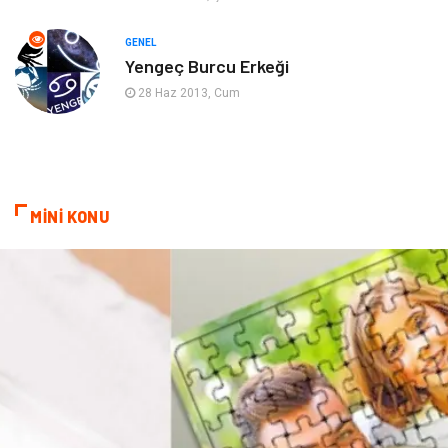
Evlilik Rehberi
fotoğrafçılık
GENEL
Yengeç Burcu Erkeği
Astroloji
Keyfinizi Kaçırmayın
28 Haz 2013, Cum
sağlıklı beslenme
Spor Malzemeleri
Bebek Giyim
Periyodik Kontrol
MİNİ KONU
Domain
Veteriner
Sigorta
Çadır
Yazı Tahtaları
Pet Malzemeleri