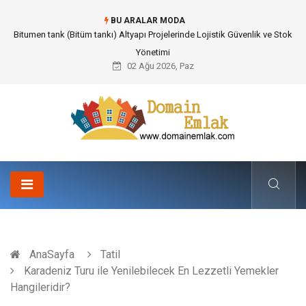
BU ARALAR MODA
Güvenilir Chip Satışı: Kesintisiz Poker Deneyimi İçin Profesyonel Destek
02 Ağu 2026, Paz
AnaSayfa
Tatil
Karadeniz Turu ile Yenilebilecek En Lezzetli Yemekler
Hangileridir?