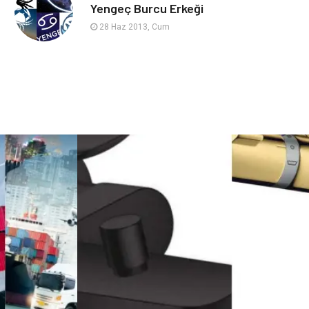
sağlıklı beslenme
Spor Malzemeleri
Yengeç Burcu Erkeği
28 Haz 2013, Cum
Bebek Giyim
Periyodik Kontrol
Domain
Veteriner
Sigorta
Çadır
Yazı Tahtaları
Pet Malzemeleri