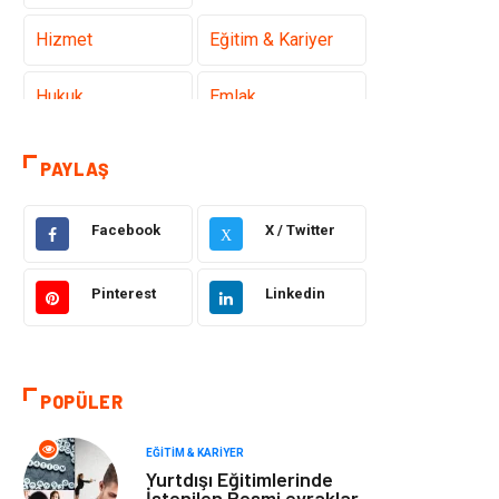
Hizmet
Eğitim & Kariyer
Hukuk
Emlak
Otomotiv
Sağlıklı Yaşam
PAYLAŞ
Güzellik & Bakım
Gıda
Facebook
X / Twitter
X
Moda
Gündem
Pinterest
Linkedin
Makine
Yeme & İçme
Elektronik
Bilgisayar &
POPÜLER
Yazılım
EĞITIM & KARIYER
Giyim
Keyif & Hobi
Yurtdışı Eğitimlerinde
İstenilen Resmi evraklar