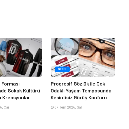
GENEL
 Forması
Progresif Gözlük ile Çok
nde Sokak Kültürü
Odaklı Yaşam Temposunda
n Kreasyonlar
Kesintisiz Görüş Konforu
6, Çar
07 Tem 2026, Sal