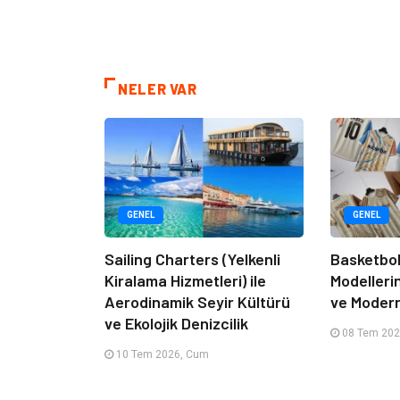
NELER VAR
GENEL
GENEL
Sailing Charters (Yelkenli
Basketbol
Kiralama Hizmetleri) ile
Modelleri
Aerodinamik Seyir Kültürü
ve Moder
ve Ekolojik Denizcilik
08 Tem 202
10 Tem 2026, Cum