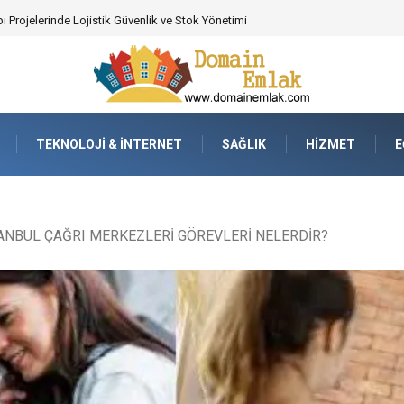
 Poker Deneyimi İçin Profesyonel Destek
TEKNOLOJI & İNTERNET
SAĞLIK
HIZMET
E
ANBUL ÇAĞRI MERKEZLERİ GÖREVLERİ NELERDİR?