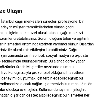
ize Ulaşın
n İstanbul çağrı merkezleri süreçleri profesyonel bir
 adayan müşteri temsilcilerinden oluşan çağrı
siniz. İşletmenize özel olarak atanan çağrı merkezi
özümler üretebilirsiniz. Sorumluluğunu bilen ve eğitimli
ri hizmetleri ortamında uzaktan yardımcı olunur. Dışardan
iniz ile olumlu bir etkileşim kurabilirsiniz. Çağrı
l, aynı zamanda canlı sohbet, sosyal medya ve e-posta
zle etkileşimde bulunabilirsiniz. Bu alanda görev yapan
iş çözümler üretir. Müşteriler nezdinde olumsuz
lı ve konuşmasıyla prezentabl olduğunu hissettiren
eri deneyimi oluşturmak için tercih edebileceğiniz bu
endirmenize olanak sağlar. İşletmenizin kurumsallığını ön
er oldukça avantajlıdır. Kullanıcı deneyimini iyileştiren
urmadan dışarıdan destek alabileceğiniz bu hizmetler her