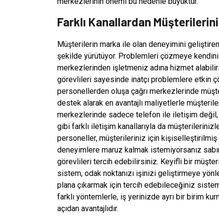
merkezlerinin önemi bu nedenle büyüktür.
Farklı Kanallardan Müşterilerin
Müşterilerin marka ile olan deneyimini geliştire
şekilde yürütüyor. Problemleri çözmeye kendini
merkezlerinden işletmeniz adına hizmet alabilir
görevlileri sayesinde inatçı problemlere etkin ç
personellerden oluşa çağrı merkezlerinde müşte
destek alarak en avantajlı maliyetlerle müşteriler
merkezlerinde sadece telefon ile iletişim deği
gibi farklı iletişim kanallarıyla da müşterilerini
personeller, müşterileriniz için kişiselleştirilm
deneyimlere maruz kalmak istemiyorsanız sabır
görevlileri tercih edebilirsiniz. Keyifli bir müşt
sistem, odak noktanızı işinizi geliştirmeye yönl
plana çıkarmak için tercih edebileceğiniz sisteml
farklı yöntemlerle, iş yerinizde ayrı bir birim k
açıdan avantajlıdır.