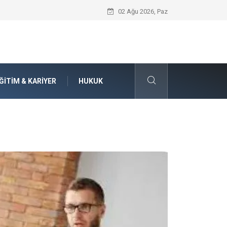
Seat Yedek Parça Dünyasında Kalite Stan
02 Ağu 2026, Paz
ĞITIM & KARIYER
HUKUK