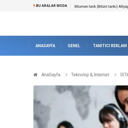
BU ARALAR MODA
Güvenilir Chip Satışı: Kesintisiz
ANASAYFA
GENEL
TANITICI REKLAM
AnaSayfa
Teknoloji & İnternet
İST