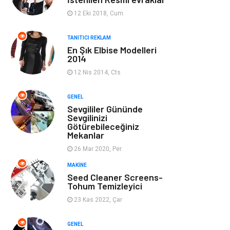
Ev Dekorasyon
Organizasyon
12 Eki 2018, Cum
Finans & Ekonomi
Tatil
TANITICI REKLAM
En Şık Elbise Modelleri
2014
Anne & Çocuk
Genel Kültür
12 Nis 2014, Cts
Ev İşleri
Müzik
GENEL
Sevgililer Gününde
Gençlik & Eğlence
Aksesuar
Sevgilinizi
Götürebileceğiniz
Mekanlar
Mobilya
Spor
26 Mar 2020, Per
MAKINE
Evlilik Rehberi
fotoğrafçılık
Seed Cleaner Screens-
Tohum Temizleyici
Astroloji
Keyfinizi
23 Kas 2022, Çar
Kaçırmayın
GENEL