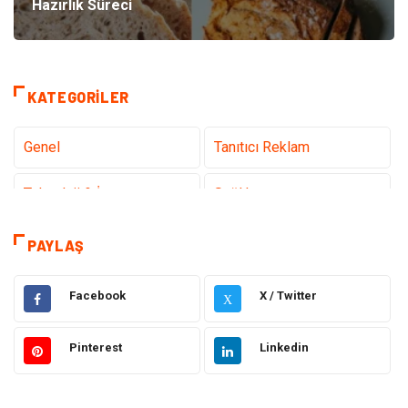
Hazırlık Süreci
KATEGORILER
Genel
Tanıtıcı Reklam
Teknoloji & İnternet
Sağlık
Hizmet
Eğitim & Kariyer
PAYLAŞ
Hukuk
Emlak
Facebook
X / Twitter
X
Otomotiv
Sağlıklı Yaşam
Pinterest
Linkedin
Güzellik & Bakım
Gıda