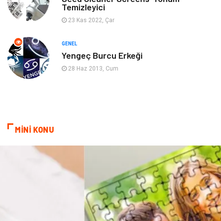
Temizleyici
Mobilya
Spor
23 Kas 2022, Çar
Evlilik Rehberi
fotoğrafçılık
GENEL
Yengeç Burcu Erkeği
Astroloji
Keyfinizi Kaçırmayın
28 Haz 2013, Cum
sağlıklı beslenme
Spor Malzemeleri
Bebek Giyim
Periyodik Kontrol
MİNİ KONU
Domain
Veteriner
Sigorta
Çadır
Yazı Tahtaları
Pet Malzemeleri