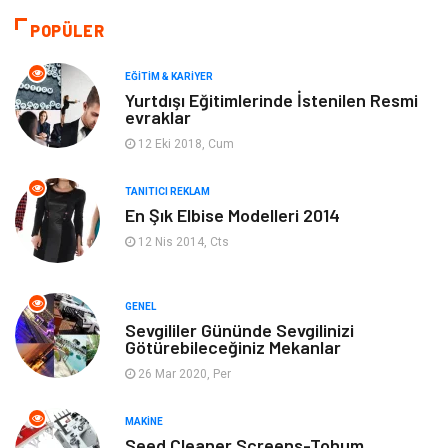
Moda
Gündem
POPÜLER
Makine
Yeme & İçme
EĞITIM & KARIYER
Yurtdışı Eğitimlerinde İstenilen Resmi
evraklar
Elektronik
Bilgisayar & Yazılım
12 Eki 2018, Cum
Giyim
Keyif & Hobi
TANITICI REKLAM
En Şık Elbise Modelleri 2014
Ev Dekorasyon
Organizasyon
12 Nis 2014, Cts
Finans & Ekonomi
Tatil
GENEL
Anne & Çocuk
Genel Kültür
Sevgililer Gününde Sevgilinizi
Götürebileceğiniz Mekanlar
26 Mar 2020, Per
Ev İşleri
Müzik
MAKINE
Gençlik & Eğlence
Aksesuar
Seed Cleaner Screens-Tohum