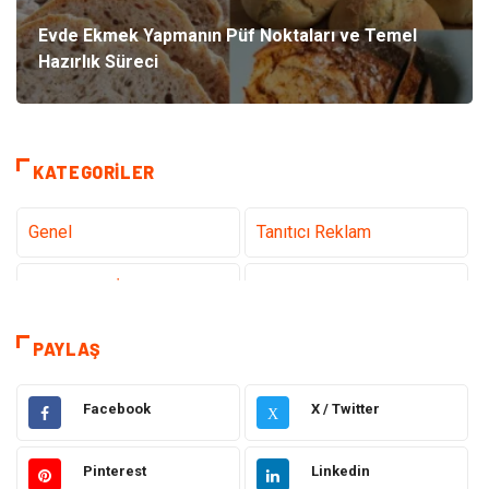
Evde Ekmek Yapmanın Püf Noktaları ve Temel
Hazırlık Süreci
KATEGORILER
Genel
Tanıtıcı Reklam
Teknoloji & İnternet
Sağlık
Hizmet
Eğitim & Kariyer
PAYLAŞ
Hukuk
Emlak
Facebook
X / Twitter
X
Otomotiv
Sağlıklı Yaşam
Pinterest
Linkedin