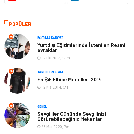
Güzellik & Bakım
Gıda
Moda
Gündem
POPÜLER
Makine
Yeme & İçme
EĞITIM & KARIYER
Yurtdışı Eğitimlerinde İstenilen Resmi
evraklar
Elektronik
Bilgisayar & Yazılım
12 Eki 2018, Cum
Giyim
Keyif & Hobi
TANITICI REKLAM
En Şık Elbise Modelleri 2014
Ev Dekorasyon
Organizasyon
12 Nis 2014, Cts
Finans & Ekonomi
Tatil
GENEL
Anne & Çocuk
Genel Kültür
Sevgililer Gününde Sevgilinizi
Götürebileceğiniz Mekanlar
26 Mar 2020, Per
Ev İşleri
Müzik