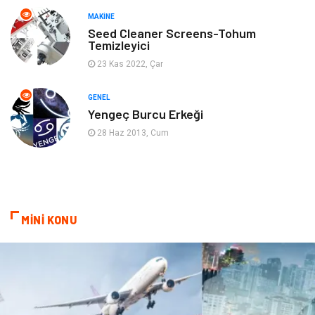
MAKINE
Gençlik & Eğlence
Aksesuar
Seed Cleaner Screens-Tohum
Temizleyici
Mobilya
Spor
23 Kas 2022, Çar
Evlilik Rehberi
fotoğrafçılık
GENEL
Yengeç Burcu Erkeği
Astroloji
Keyfinizi Kaçırmayın
28 Haz 2013, Cum
sağlıklı beslenme
Spor Malzemeleri
Bebek Giyim
Periyodik Kontrol
MİNİ KONU
Domain
Veteriner
Sigorta
Çadır
Yazı Tahtaları
Pet Malzemeleri