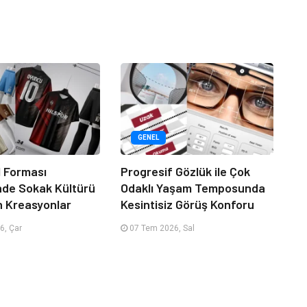
GENEL
 Forması
Progresif Gözlük ile Çok
nde Sokak Kültürü
Odaklı Yaşam Temposunda
n Kreasyonlar
Kesintisiz Görüş Konforu
6, Çar
07 Tem 2026, Sal