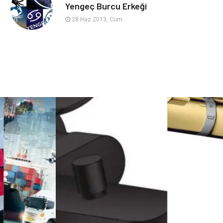
sağlıklı beslenme
Spor Malzemeleri
Yengeç Burcu Erkeği
28 Haz 2013, Cum
Bebek Giyim
Periyodik Kontrol
Domain
Veteriner
Sigorta
Çadır
Yazı Tahtaları
Pet Malzemeleri