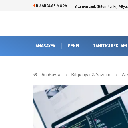
BU ARALAR MODA
Güvenilir Chip Satışı: Kesintisiz
ANASAYFA
GENEL
TANITICI REKLAM
AnaSayfa
Bilgisayar & Yazılım
Web