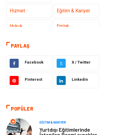
Hizmet
Eğitim & Kariyer
Hukuk
Emlak
Otomotiv
Sağlıklı Yaşam
PAYLAŞ
Güzellik & Bakım
Gıda
Facebook
X / Twitter
X
Moda
Gündem
Pinterest
Linkedin
Makine
Yeme & İçme
Elektronik
Bilgisayar &
POPÜLER
Yazılım
EĞITIM & KARIYER
Giyim
Keyif & Hobi
Yurtdışı Eğitimlerinde
İstenilen Resmi evraklar