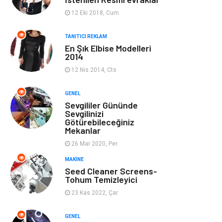
Ev Dekorasyon
Organizasyon
12 Eki 2018, Cum
Finans & Ekonomi
Tatil
TANITICI REKLAM
En Şık Elbise Modelleri
2014
Anne & Çocuk
Genel Kültür
12 Nis 2014, Cts
Ev İşleri
Müzik
GENEL
Sevgililer Gününde
Gençlik & Eğlence
Aksesuar
Sevgilinizi
Götürebileceğiniz
Mekanlar
Mobilya
Spor
26 Mar 2020, Per
MAKINE
Evlilik Rehberi
fotoğrafçılık
Seed Cleaner Screens-
Tohum Temizleyici
Astroloji
Keyfinizi
23 Kas 2022, Çar
Kaçırmayın
GENEL