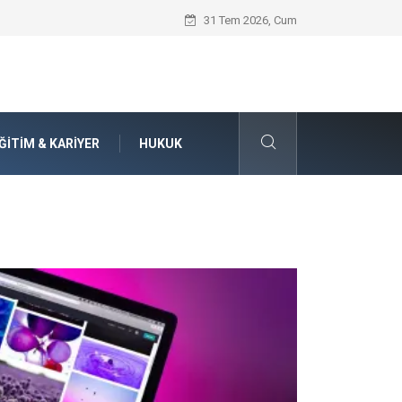
Seat Yedek Parça Dünyasında Kalite Stan
31 Tem 2026, Cum
ĞITIM & KARIYER
HUKUK