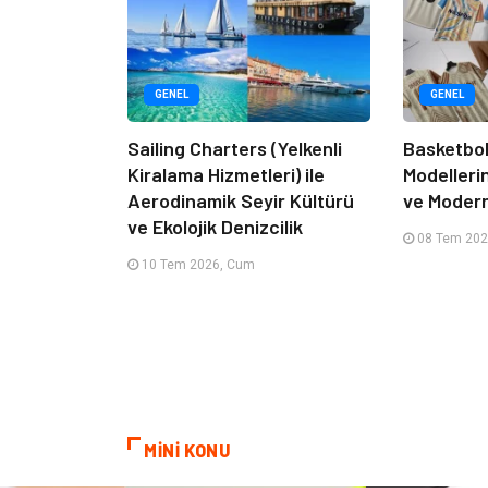
GENEL
GENEL
Sailing Charters (Yelkenli
Basketbol
Kiralama Hizmetleri) ile
Modelleri
Aerodinamik Seyir Kültürü
ve Moder
ve Ekolojik Denizcilik
08 Tem 202
10 Tem 2026, Cum
MİNİ KONU