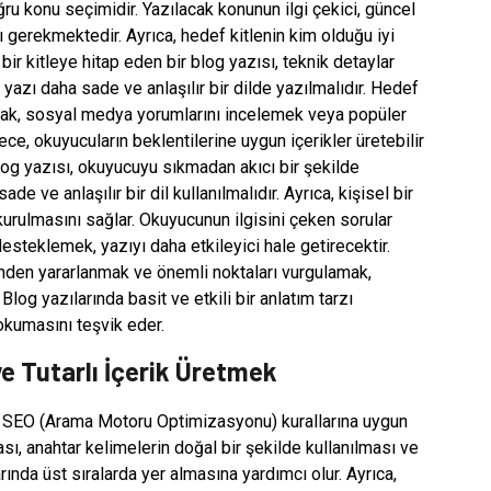
ğru konu seçimidir. Yazılacak konunun ilgi çekici, güncel
ı gerekmektedir. Ayrıca, hedef kitlenin kim olduğu iyi
 bir kitleye hitap eden bir blog yazısı, teknik detaylar
 yazı daha sade ve anlaşılır bir dilde yazılmalıdır. Hedef
apmak, sosyal medya yorumlarını incelemek veya popüler
lece, okuyucuların beklentilerine uygun içerikler üretebilir
 blog yazısı, okuyucuyu sıkmadan akıcı bir şekilde
de ve anlaşılır bir dil kullanılmalıdır. Ayrıca, kişisel bir
urulmasını sağlar. Okuyucunun ilgisini çeken sorular
esteklemek, yazıyı daha etkileyici hale getirecektir.
inden yararlanmak ve önemli noktaları vurgulamak,
log yazılarında basit ve etkili bir anlatım tarzı
kumasını teşvik eder.
e Tutarlı İçerik Üretmek
çin SEO (Arama Motoru Optimizasyonu) kurallarına uygun
sı, anahtar kelimelerin doğal bir şekilde kullanılması ve
rında üst sıralarda yer almasına yardımcı olur. Ayrıca,