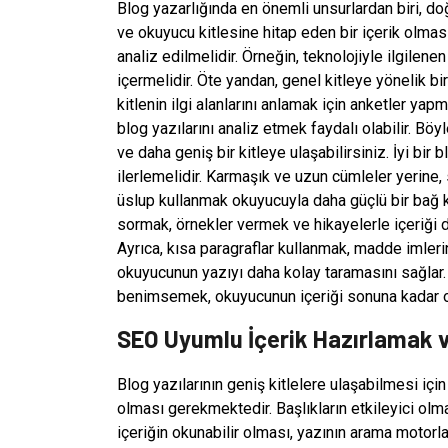
Blog yazarlığında en önemli unsurlardan biri, do
ve okuyucu kitlesine hitap eden bir içerik olmas
analiz edilmelidir. Örneğin, teknolojiyle ilgilenen
içermelidir. Öte yandan, genel kitleye yönelik bir
kitlenin ilgi alanlarını anlamak için anketler y
blog yazılarını analiz etmek faydalı olabilir. Böy
ve daha geniş bir kitleye ulaşabilirsiniz. İyi bir
ilerlemelidir. Karmaşık ve uzun cümleler yerine, sa
üslup kullanmak okuyucuyla daha güçlü bir bağ k
sormak, örnekler vermek ve hikayelerle içeriği d
Ayrıca, kısa paragraflar kullanmak, madde imler
okuyucunun yazıyı daha kolay taramasını sağlar. B
benimsemek, okuyucunun içeriği sonuna kadar o
SEO Uyumlu İçerik Hazırlamak v
Blog yazılarının geniş kitlelere ulaşabilmesi i
olması gerekmektedir. Başlıkların etkileyici olma
içeriğin okunabilir olması, yazının arama motorla