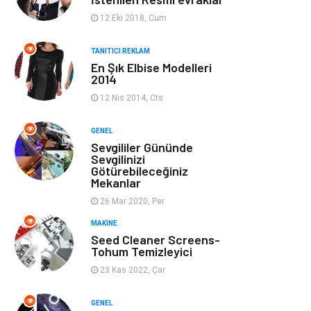
Ev Dekorasyon
Organizasyon
12 Eki 2018, Cum
Finans & Ekonomi
Tatil
TANITICI REKLAM
En Şık Elbise Modelleri
2014
Anne & Çocuk
Genel Kültür
12 Nis 2014, Cts
Ev İşleri
Müzik
GENEL
Sevgililer Gününde
Gençlik & Eğlence
Aksesuar
Sevgilinizi
Götürebileceğiniz
Mekanlar
Mobilya
Spor
26 Mar 2020, Per
MAKINE
Evlilik Rehberi
fotoğrafçılık
Seed Cleaner Screens-
Tohum Temizleyici
Astroloji
Keyfinizi
23 Kas 2022, Çar
Kaçırmayın
GENEL