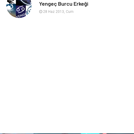
sağlıklı beslenme
Spor Malzemeleri
Yengeç Burcu Erkeği
28 Haz 2013, Cum
Bebek Giyim
Periyodik Kontrol
Domain
Veteriner
Sigorta
Çadır
Yazı Tahtaları
Pet Malzemeleri