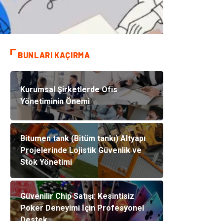
BUNLARI KAÇIRMA
Kurumsal Şirketlerde Ofis
Yönetiminin Önemi
Bitumen tank (Bitüm tankı) Altyapı
Projelerinde Lojistik Güvenlik ve
Stok Yönetimi
Güvenilir Chip Satışı: Kesintisiz
Poker Deneyimi İçin Profesyonel
Destek