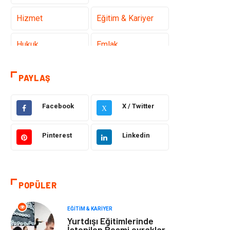
Hizmet
Eğitim & Kariyer
Hukuk
Emlak
Otomotiv
Sağlıklı Yaşam
PAYLAŞ
Güzellik & Bakım
Gıda
Facebook
X / Twitter
X
Moda
Gündem
Pinterest
Linkedin
Makine
Yeme & İçme
Elektronik
Bilgisayar &
POPÜLER
Yazılım
EĞITIM & KARIYER
Giyim
Keyif & Hobi
Yurtdışı Eğitimlerinde
İstenilen Resmi evraklar