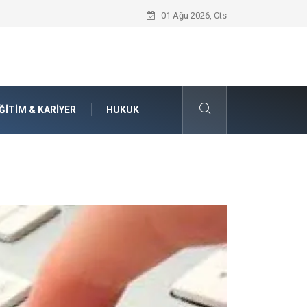
Seat Yedek Parça Dünyasında Kalite Stan
01 Ağu 2026, Cts
ĞITIM & KARIYER
HUKUK