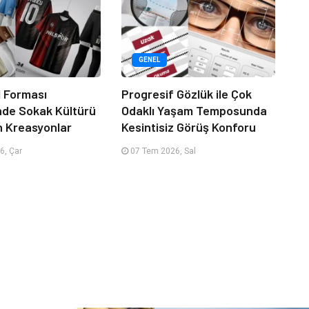
GENEL
 Forması
Progresif Gözlük ile Çok
nde Sokak Kültürü
Odaklı Yaşam Temposunda
n Kreasyonlar
Kesintisiz Görüş Konforu
6, Çar
07 Tem 2026, Sal