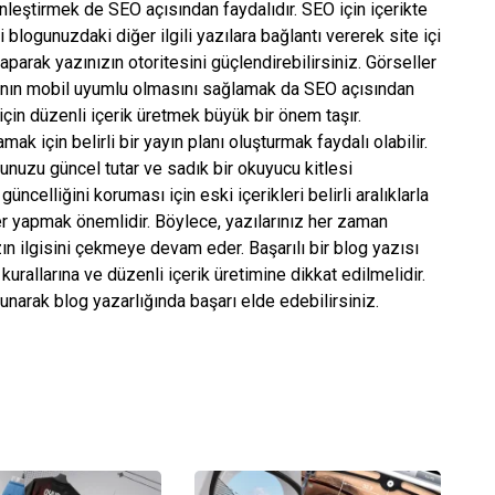
ginleştirmek de SEO açısından faydalıdır. SEO için içerikte
 blogunuzdaki diğer ilgili yazılara bağlantı vererek site içi
r yaparak yazınızın otoritesini güçlendirebilirsiniz. Görseller
yazının mobil uyumlu olmasını sağlamak da SEO açısından
 için düzenli içerik üretmek büyük bir önem taşır.
k için belirli bir yayın planı oluşturmak faydalı olabilir.
gunuzu güncel tutar ve sadık bir okuyucu kitlesi
üncelliğini koruması için eski içerikleri belirli aralıklarla
 yapmak önemlidir. Böylece, yazılarınız her zaman
zın ilgisini çekmeye devam eder. Başarılı bir blog yazısı
urallarına ve düzenli içerik üretimine dikkat edilmelidir.
 sunarak blog yazarlığında başarı elde edebilirsiniz.