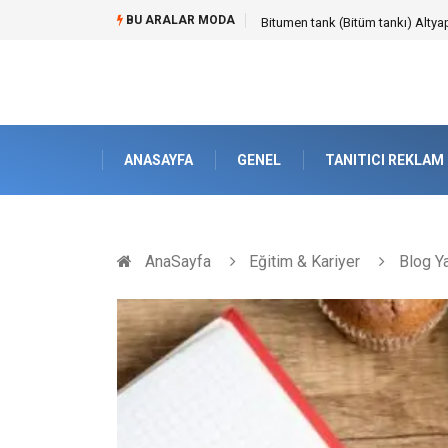
BU ARALAR MODA
Güvenilir Chip Satışı: Kesintisiz
ANASAYFA
GENEL
TANITICI REKLAM
AnaSayfa
Eğitim & Kariyer
Blog Yaz