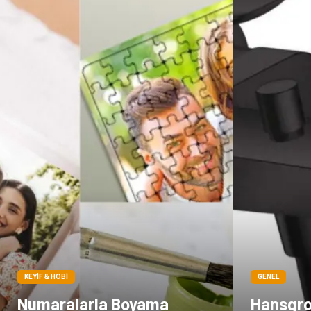
KEYIF & HOBI
GENEL
Numaralarla Boyama
Hansgro