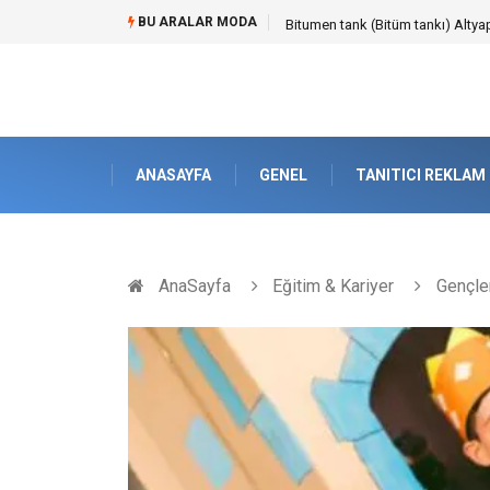
BU ARALAR MODA
Güvenilir Chip Satışı: Kesintisiz
ANASAYFA
GENEL
TANITICI REKLAM
AnaSayfa
Eğitim & Kariyer
Gençler