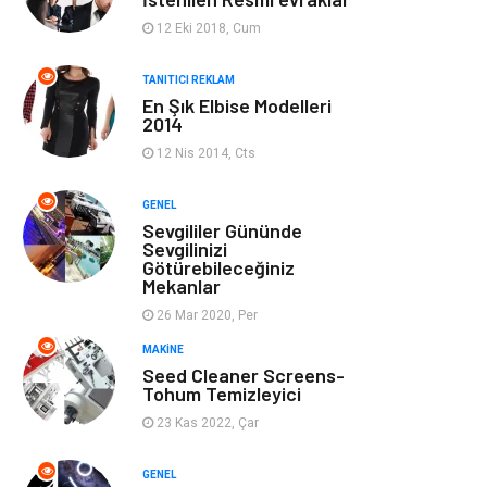
Ev Dekorasyon
Organizasyon
12 Eki 2018, Cum
Finans & Ekonomi
Tatil
TANITICI REKLAM
En Şık Elbise Modelleri
2014
Anne & Çocuk
Genel Kültür
12 Nis 2014, Cts
Ev İşleri
Müzik
GENEL
Sevgililer Gününde
Gençlik & Eğlence
Aksesuar
Sevgilinizi
Götürebileceğiniz
Mekanlar
Mobilya
Spor
26 Mar 2020, Per
MAKINE
Evlilik Rehberi
fotoğrafçılık
Seed Cleaner Screens-
Tohum Temizleyici
Astroloji
Keyfinizi
23 Kas 2022, Çar
Kaçırmayın
GENEL