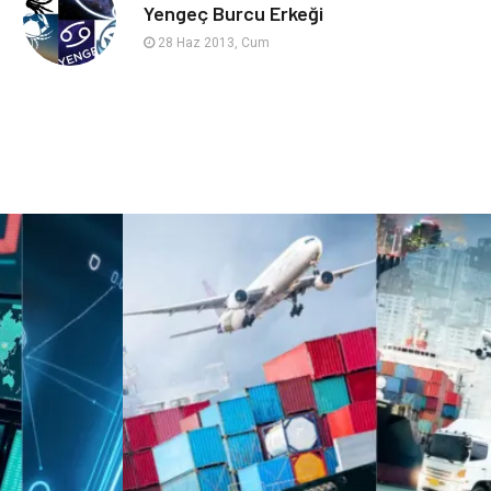
sağlıklı beslenme
Spor Malzemeleri
Yengeç Burcu Erkeği
28 Haz 2013, Cum
Bebek Giyim
Periyodik Kontrol
Domain
Veteriner
Sigorta
Çadır
Yazı Tahtaları
Pet Malzemeleri