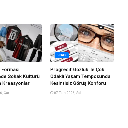
GENEL
 Forması
Progresif Gözlük ile Çok
nde Sokak Kültürü
Odaklı Yaşam Temposunda
n Kreasyonlar
Kesintisiz Görüş Konforu
6, Çar
07 Tem 2026, Sal