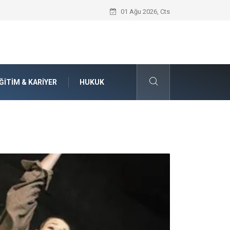
Seat Yedek Parça Dünyasında Kalite Stan
01 Ağu 2026, Cts
ĞITIM & KARIYER
HUKUK