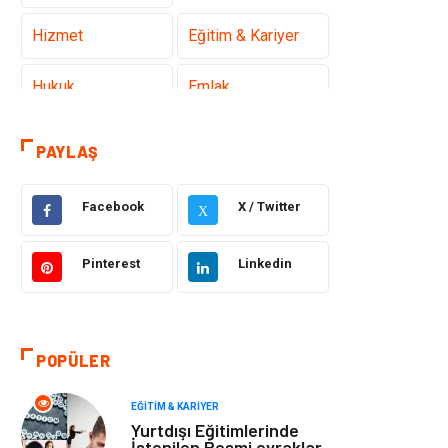
Hizmet
Eğitim & Kariyer
Hukuk
Emlak
Otomotiv
Sağlıklı Yaşam
PAYLAŞ
Güzellik & Bakım
Gıda
Facebook
X / Twitter
X
Moda
Gündem
Pinterest
Linkedin
Makine
Yeme & İçme
Elektronik
Bilgisayar &
POPÜLER
Yazılım
EĞITIM & KARIYER
Giyim
Keyif & Hobi
Yurtdışı Eğitimlerinde
İstenilen Resmi evraklar