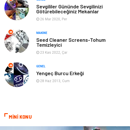
Anne & Çocuk
Genel Kültür
Sevgililer Gününde Sevgilinizi
Götürebileceğiniz Mekanlar
26 Mar 2020, Per
Ev İşleri
Müzik
MAKINE
Gençlik & Eğlence
Aksesuar
Seed Cleaner Screens-Tohum
Temizleyici
Mobilya
Spor
23 Kas 2022, Çar
Evlilik Rehberi
fotoğrafçılık
GENEL
Yengeç Burcu Erkeği
Astroloji
Keyfinizi Kaçırmayın
28 Haz 2013, Cum
sağlıklı beslenme
Spor Malzemeleri
Bebek Giyim
Periyodik Kontrol
MİNİ KONU
Domain
Veteriner