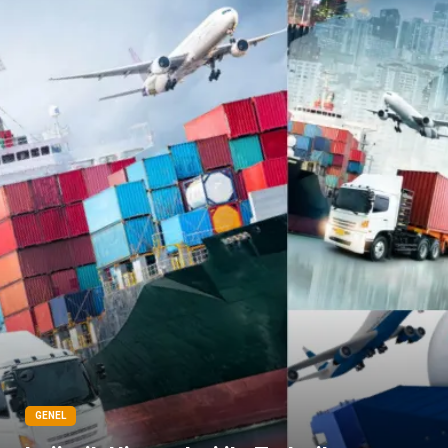
Sigorta
Çadır
Yazı Tahtaları
Pet Malzemeleri
GENEL