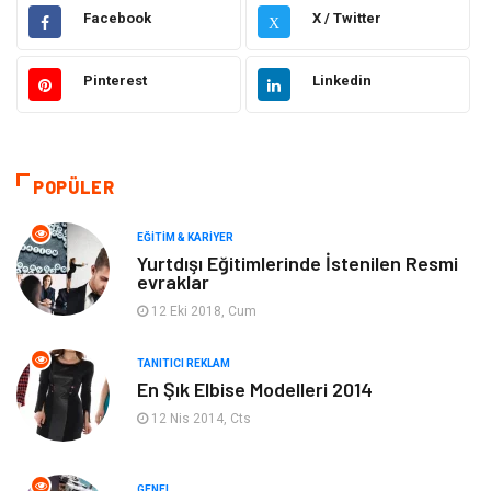
Hukuk
Emlak
Facebook
X / Twitter
X
Otomotiv
Sağlıklı Yaşam
Pinterest
Linkedin
Güzellik & Bakım
Gıda
Moda
Gündem
POPÜLER
Makine
Yeme & İçme
EĞITIM & KARIYER
Yurtdışı Eğitimlerinde İstenilen Resmi
evraklar
Elektronik
Bilgisayar & Yazılım
12 Eki 2018, Cum
Giyim
Keyif & Hobi
TANITICI REKLAM
En Şık Elbise Modelleri 2014
Ev Dekorasyon
Organizasyon
12 Nis 2014, Cts
Finans & Ekonomi
Tatil
GENEL