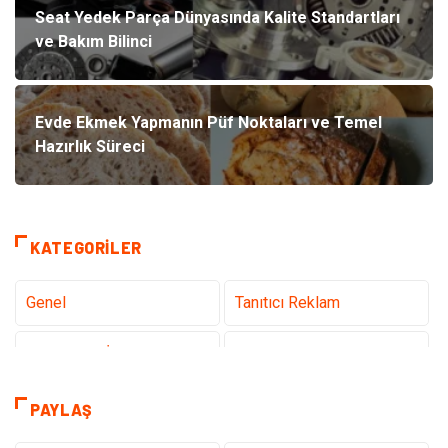
Seat Yedek Parça Dünyasında Kalite Standartları
ve Bakım Bilinci
Evde Ekmek Yapmanın Püf Noktaları ve Temel
Hazırlık Süreci
KATEGORILER
Genel
Tanıtıcı Reklam
Teknoloji & İnternet
Sağlık
Hizmet
Eğitim & Kariyer
PAYLAŞ