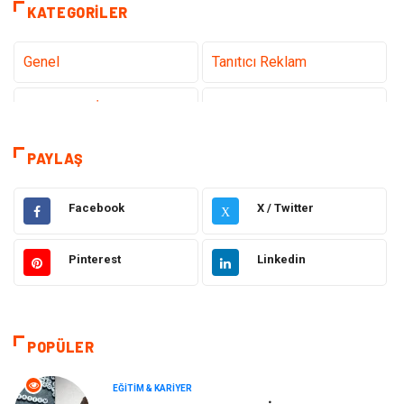
KATEGORILER
Genel
Tanıtıcı Reklam
Teknoloji & İnternet
Sağlık
Hizmet
Eğitim & Kariyer
PAYLAŞ
Hukuk
Emlak
Facebook
X / Twitter
X
Otomotiv
Sağlıklı Yaşam
Pinterest
Linkedin
Güzellik & Bakım
Gıda
Moda
Gündem
POPÜLER
Makine
Yeme & İçme
EĞITIM & KARIYER