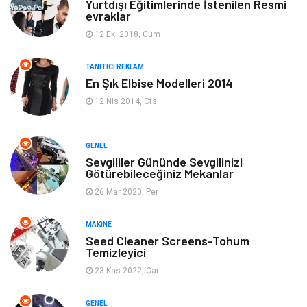
Yurtdışı Eğitimlerinde İstenilen Resmi
evraklar
Elektronik
Bilgisayar & Yazılım
12 Eki 2018, Cum
Giyim
Keyif & Hobi
TANITICI REKLAM
En Şık Elbise Modelleri 2014
Ev Dekorasyon
Organizasyon
12 Nis 2014, Cts
Finans & Ekonomi
Tatil
GENEL
Anne & Çocuk
Genel Kültür
Sevgililer Gününde Sevgilinizi
Götürebileceğiniz Mekanlar
26 Mar 2020, Per
Ev İşleri
Müzik
MAKINE
Gençlik & Eğlence
Aksesuar
Seed Cleaner Screens-Tohum
Temizleyici
Mobilya
Spor
23 Kas 2022, Çar
Evlilik Rehberi
fotoğrafçılık
GENEL