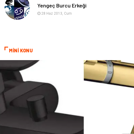
Yengeç Burcu Erkeği
Astroloji
Keyfinizi Kaçırmayın
28 Haz 2013, Cum
sağlıklı beslenme
Spor Malzemeleri
Bebek Giyim
Periyodik Kontrol
MİNİ KONU
Domain
Veteriner
Sigorta
Çadır
Yazı Tahtaları
Pet Malzemeleri