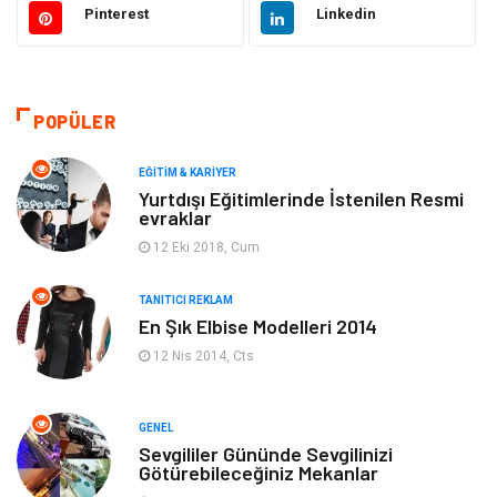
Pinterest
Linkedin
Güzellik & Bakım
Gıda
Moda
Gündem
POPÜLER
Makine
Yeme & İçme
EĞITIM & KARIYER
Yurtdışı Eğitimlerinde İstenilen Resmi
evraklar
Elektronik
Bilgisayar & Yazılım
12 Eki 2018, Cum
Giyim
Keyif & Hobi
TANITICI REKLAM
En Şık Elbise Modelleri 2014
Ev Dekorasyon
Organizasyon
12 Nis 2014, Cts
Finans & Ekonomi
Tatil
GENEL
Anne & Çocuk
Genel Kültür
Sevgililer Gününde Sevgilinizi
Götürebileceğiniz Mekanlar