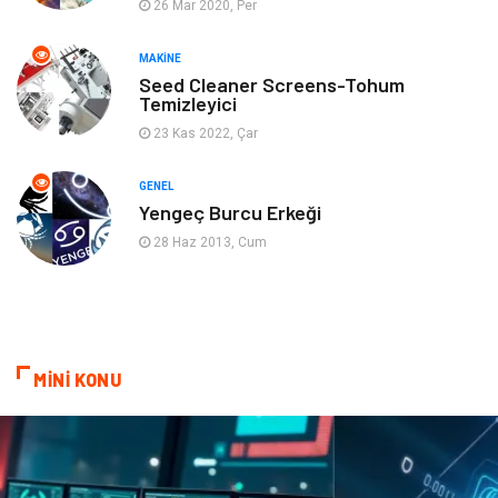
26 Mar 2020, Per
Ev İşleri
Müzik
MAKINE
Gençlik & Eğlence
Aksesuar
Seed Cleaner Screens-Tohum
Temizleyici
Mobilya
Spor
23 Kas 2022, Çar
Evlilik Rehberi
fotoğrafçılık
GENEL
Yengeç Burcu Erkeği
Astroloji
Keyfinizi Kaçırmayın
28 Haz 2013, Cum
sağlıklı beslenme
Spor Malzemeleri
Bebek Giyim
Periyodik Kontrol
MİNİ KONU
Domain
Veteriner
Sigorta
Çadır