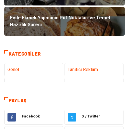
Evde Ekmek Yapmanın Püf Noktaları ve Temel
Hazırlık Süreci
KATEGORILER
Genel
Tanıtıcı Reklam
Teknoloji & İnternet
Sağlık
Hizmet
Eğitim & Kariyer
PAYLAŞ
Hukuk
Emlak
Facebook
X / Twitter
X
Otomotiv
Sağlıklı Yaşam