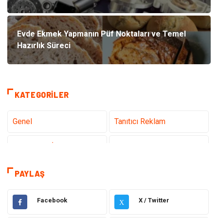
Evde Ekmek Yapmanın Püf Noktaları ve Temel
Hazırlık Süreci
KATEGORILER
Genel
Tanıtıcı Reklam
Teknoloji & İnternet
Sağlık
Hizmet
Eğitim & Kariyer
PAYLAŞ
Hukuk
Emlak
Facebook
X / Twitter
X