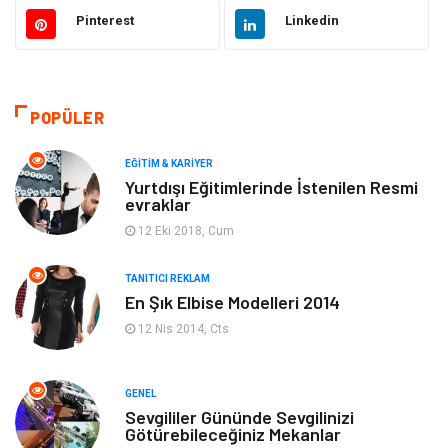
Otomotiv
Sağlıklı Yaşam
Pinterest
Linkedin
Güzellik & Bakım
Gıda
Moda
Gündem
POPÜLER
Makine
Yeme & İçme
EĞITIM & KARIYER
Yurtdışı Eğitimlerinde İstenilen Resmi
evraklar
Elektronik
Bilgisayar & Yazılım
12 Eki 2018, Cum
Giyim
Keyif & Hobi
TANITICI REKLAM
En Şık Elbise Modelleri 2014
Ev Dekorasyon
Organizasyon
12 Nis 2014, Cts
Finans & Ekonomi
Tatil
GENEL
Anne & Çocuk
Genel Kültür
Sevgililer Gününde Sevgilinizi
Götürebileceğiniz Mekanlar