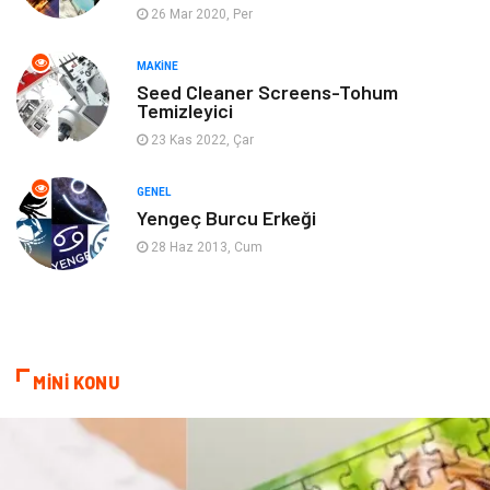
26 Mar 2020, Per
Ev İşleri
Müzik
MAKINE
Gençlik & Eğlence
Aksesuar
Seed Cleaner Screens-Tohum
Temizleyici
Mobilya
Spor
23 Kas 2022, Çar
Evlilik Rehberi
fotoğrafçılık
GENEL
Yengeç Burcu Erkeği
Astroloji
Keyfinizi Kaçırmayın
28 Haz 2013, Cum
sağlıklı beslenme
Spor Malzemeleri
Bebek Giyim
Periyodik Kontrol
MİNİ KONU
Domain
Veteriner
Sigorta
Çadır