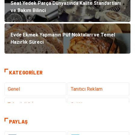
Seat Yedek Parça Dünyasında Kalite Standartları
ve Bakım Bilinci
Evde Ekmek Yapmanın Püf Noktaları ve Temel
Hazırlık Süreci
KATEGORILER
Genel
Tanıtıcı Reklam
Teknoloji & İnternet
Sağlık
Hizmet
Eğitim & Kariyer
PAYLAŞ