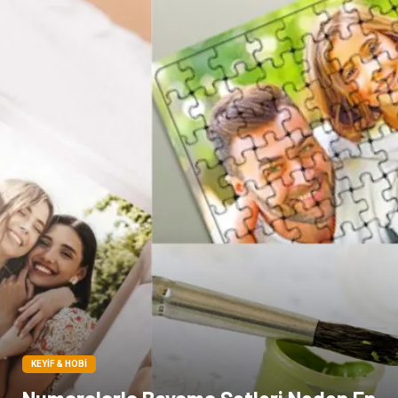
Sigorta
Çadır
Yazı Tahtaları
Pet Malzemeleri
KEYIF & HOBI