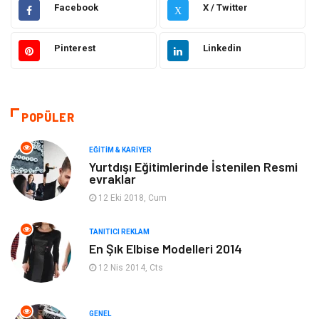
Hukuk
Emlak
Facebook
X / Twitter
X
Otomotiv
Sağlıklı Yaşam
Pinterest
Linkedin
Güzellik & Bakım
Gıda
Moda
Gündem
POPÜLER
Makine
Yeme & İçme
EĞITIM & KARIYER
Yurtdışı Eğitimlerinde İstenilen Resmi
evraklar
Elektronik
Bilgisayar & Yazılım
12 Eki 2018, Cum
Giyim
Keyif & Hobi
TANITICI REKLAM
En Şık Elbise Modelleri 2014
Ev Dekorasyon
Organizasyon
12 Nis 2014, Cts
Finans & Ekonomi
Tatil
GENEL