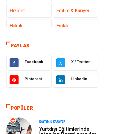
Hizmet
Eğitim & Kariyer
Hukuk
Emlak
Otomotiv
Sağlıklı Yaşam
PAYLAŞ
Güzellik & Bakım
Gıda
Facebook
X / Twitter
X
Moda
Gündem
Pinterest
Linkedin
Makine
Yeme & İçme
Elektronik
Bilgisayar &
POPÜLER
Yazılım
EĞITIM & KARIYER
Giyim
Keyif & Hobi
Yurtdışı Eğitimlerinde
İstenilen Resmi evraklar