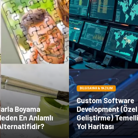
BILGISAYAR & YAZILIM
Custom Software
arla Boyama
Development (Özel
Neden En Anlamlı
Geliştirme) Temell
lternatifidir?
Yol Haritası