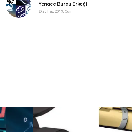
sağlıklı beslenme
Spor Malzemeleri
Yengeç Burcu Erkeği
28 Haz 2013, Cum
Bebek Giyim
Periyodik Kontrol
Domain
Veteriner
Sigorta
Çadır
Yazı Tahtaları
Pet Malzemeleri