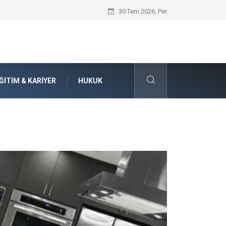
Seat Yedek Parça Dünyasında Kalite Stan
30 Tem 2026, Per
ĞITIM & KARIYER
HUKUK