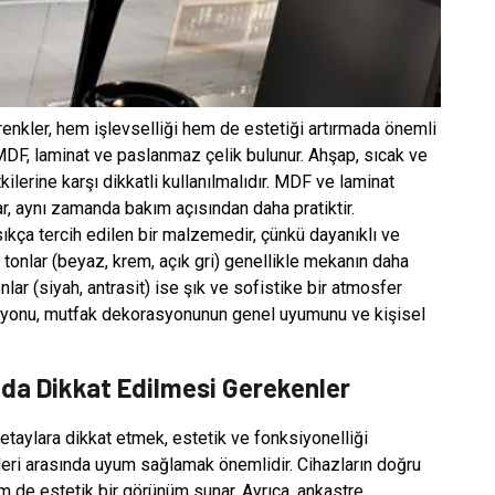
enkler, hem işlevselliği hem de estetiği artırmada önemli
DF, laminat ve paslanmaz çelik bulunur. Ahşap, sıcak ve
ilerine karşı dikkatli kullanılmalıdır. MDF ve laminat
, aynı zamanda bakım açısından daha pratiktir.
ıkça tercih edilen bir malzemedir, çünkü dayanıklı ve
 tonlar (beyaz, krem, açık gri) genellikle mekanın daha
ar (siyah, antrasit) ise şık ve sofistike bir atmosfer
asyonu, mutfak dekorasyonunun genel uyumunu ve kişisel
a Dikkat Edilmesi Gerekenler
aylara dikkat etmek, estetik ve fonksiyonelliği
ölçüleri arasında uyum sağlamak önemlidir. Cihazların doğru
em de estetik bir görünüm sunar. Ayrıca, ankastre