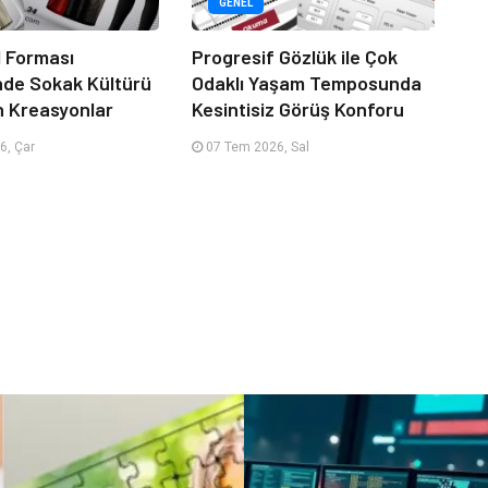
GENEL
 Forması
Progresif Gözlük ile Çok
nde Sokak Kültürü
Odaklı Yaşam Temposunda
n Kreasyonlar
Kesintisiz Görüş Konforu
6, Çar
07 Tem 2026, Sal