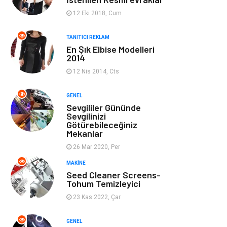
Ev Dekorasyon
Organizasyon
12 Eki 2018, Cum
Finans & Ekonomi
Tatil
TANITICI REKLAM
En Şık Elbise Modelleri
2014
Anne & Çocuk
Genel Kültür
12 Nis 2014, Cts
Ev İşleri
Müzik
GENEL
Sevgililer Gününde
Gençlik & Eğlence
Aksesuar
Sevgilinizi
Götürebileceğiniz
Mekanlar
Mobilya
Spor
26 Mar 2020, Per
MAKINE
Evlilik Rehberi
fotoğrafçılık
Seed Cleaner Screens-
Tohum Temizleyici
Astroloji
Keyfinizi
23 Kas 2022, Çar
Kaçırmayın
GENEL