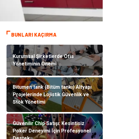
BUNLARI KAÇIRMA
Kurumsal Şirketlerde Ofis
Yönetiminin Önemi
Bitumen tank (Bitüm tankı) Altyapı
Projelerinde Lojistik Güvenlik ve
Stok Yönetimi
Güvenilir Chip Satışı: Kesintisiz
Poker Deneyimi İçin Profesyonel
Destek