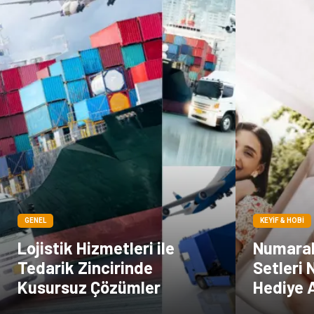
GENEL
KEYIF & HOBI
Lojistik Hizmetleri ile
Numaral
Tedarik Zincirinde
Setleri 
Kusursuz Çözümler
Hediye A