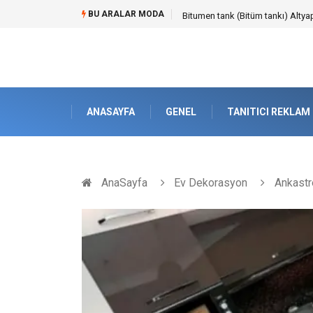
BU ARALAR MODA
Güvenilir Chip Satışı: Kesintisiz
ANASAYFA
GENEL
TANITICI REKLAM
AnaSayfa
Ev Dekorasyon
Ankastr