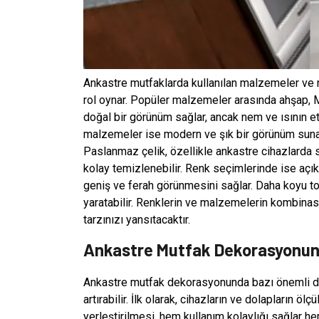
Ankastre mutfaklarda kullanılan malzemeler ve r
rol oynar. Popüler malzemeler arasında ahşap, M
doğal bir görünüm sağlar, ancak nem ve ısının etk
malzemeler ise modern ve şık bir görünüm sunar
Paslanmaz çelik, özellikle ankastre cihazlarda s
kolay temizlenebilir. Renk seçimlerinde ise açık
geniş ve ferah görünmesini sağlar. Daha koyu tonl
yaratabilir. Renklerin ve malzemelerin kombin
tarzınızı yansıtacaktır.
Ankastre Mutfak Dekorasyonund
Ankastre mutfak dekorasyonunda bazı önemli det
artırabilir. İlk olarak, cihazların ve dolapların 
yerleştirilmesi, hem kullanım kolaylığı sağlar h