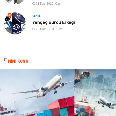
Mobilya
Spor
23 Kas 2022, Çar
Evlilik Rehberi
fotoğrafçılık
GENEL
Yengeç Burcu Erkeği
Astroloji
Keyfinizi Kaçırmayın
28 Haz 2013, Cum
sağlıklı beslenme
Spor Malzemeleri
Bebek Giyim
Periyodik Kontrol
MİNİ KONU
Domain
Veteriner
Sigorta
Çadır
Yazı Tahtaları
Pet Malzemeleri