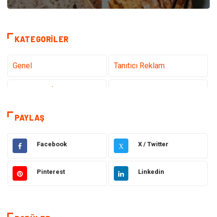
KATEGORILER
Genel
Tanıtıcı Reklam
Teknoloji & İnternet
Sağlık
Hizmet
Eğitim & Kariyer
PAYLAŞ
Hukuk
Emlak
Facebook
X / Twitter
X
Otomotiv
Sağlıklı Yaşam
Pinterest
Linkedin
Güzellik & Bakım
Gıda
Moda
Gündem