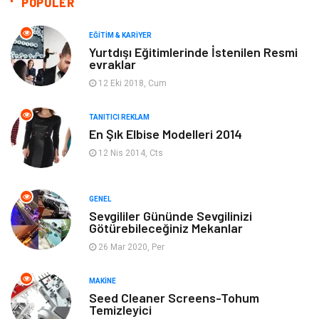
POPÜLER
Makine
Yeme & İçme
EĞITIM & KARIYER
Yurtdışı Eğitimlerinde İstenilen Resmi
evraklar
Elektronik
Bilgisayar & Yazılım
12 Eki 2018, Cum
Giyim
Keyif & Hobi
TANITICI REKLAM
En Şık Elbise Modelleri 2014
Ev Dekorasyon
Organizasyon
12 Nis 2014, Cts
Finans & Ekonomi
Tatil
GENEL
Anne & Çocuk
Genel Kültür
Sevgililer Gününde Sevgilinizi
Götürebileceğiniz Mekanlar
26 Mar 2020, Per
Ev İşleri
Müzik
MAKINE
Gençlik & Eğlence
Aksesuar
Seed Cleaner Screens-Tohum
Temizleyici