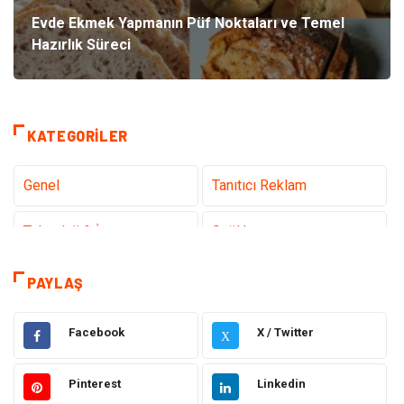
Evde Ekmek Yapmanın Püf Noktaları ve Temel
Hazırlık Süreci
KATEGORILER
Genel
Tanıtıcı Reklam
Teknoloji & İnternet
Sağlık
Hizmet
Eğitim & Kariyer
PAYLAŞ
Hukuk
Emlak
Facebook
X / Twitter
X
Otomotiv
Sağlıklı Yaşam
Pinterest
Linkedin