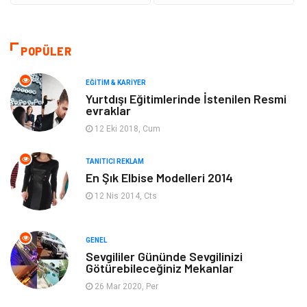
Güzellik & Bakım
Gıda
Moda
Gündem
POPÜLER
Makine
Yeme & İçme
EĞITIM & KARIYER
Yurtdışı Eğitimlerinde İstenilen Resmi
evraklar
Elektronik
Bilgisayar & Yazılım
12 Eki 2018, Cum
Giyim
Keyif & Hobi
TANITICI REKLAM
En Şık Elbise Modelleri 2014
Ev Dekorasyon
Organizasyon
12 Nis 2014, Cts
Finans & Ekonomi
Tatil
GENEL
Anne & Çocuk
Genel Kültür
Sevgililer Gününde Sevgilinizi
Götürebileceğiniz Mekanlar
26 Mar 2020, Per
Ev İşleri
Müzik