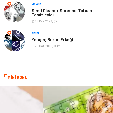
MAKINE
Gençlik & Eğlence
Aksesuar
Seed Cleaner Screens-Tohum
Temizleyici
Mobilya
Spor
23 Kas 2022, Çar
Evlilik Rehberi
fotoğrafçılık
GENEL
Yengeç Burcu Erkeği
Astroloji
Keyfinizi Kaçırmayın
28 Haz 2013, Cum
sağlıklı beslenme
Spor Malzemeleri
Bebek Giyim
Periyodik Kontrol
MİNİ KONU
Domain
Veteriner
Sigorta
Çadır
Yazı Tahtaları
Pet Malzemeleri