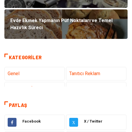
Evde Ekmek Yapmanın Püf Noktaları ve Temel
Hazırlık Süreci
KATEGORILER
Genel
Tanıtıcı Reklam
Teknoloji & İnternet
Sağlık
Hizmet
Eğitim & Kariyer
PAYLAŞ
Hukuk
Emlak
Facebook
X / Twitter
X