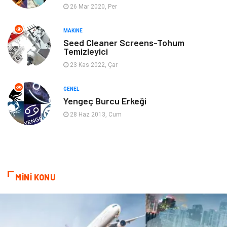
26 Mar 2020, Per
Ev İşleri
Müzik
MAKINE
Gençlik & Eğlence
Aksesuar
Seed Cleaner Screens-Tohum
Temizleyici
Mobilya
Spor
23 Kas 2022, Çar
Evlilik Rehberi
fotoğrafçılık
GENEL
Yengeç Burcu Erkeği
Astroloji
Keyfinizi Kaçırmayın
28 Haz 2013, Cum
sağlıklı beslenme
Spor Malzemeleri
Bebek Giyim
Periyodik Kontrol
MİNİ KONU
Domain
Veteriner
Sigorta
Çadır