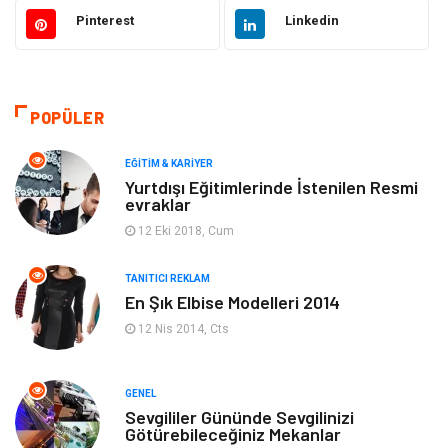
Otomotiv
Sağlıklı Yaşam
Pinterest
Linkedin
Güzellik & Bakım
Gıda
Moda
Gündem
POPÜLER
Makine
Yeme & İçme
EĞITIM & KARIYER
Yurtdışı Eğitimlerinde İstenilen Resmi
evraklar
Elektronik
Bilgisayar & Yazılım
12 Eki 2018, Cum
Giyim
Keyif & Hobi
TANITICI REKLAM
En Şık Elbise Modelleri 2014
Ev Dekorasyon
Organizasyon
12 Nis 2014, Cts
Finans & Ekonomi
Tatil
GENEL
Anne & Çocuk
Genel Kültür
Sevgililer Gününde Sevgilinizi
Götürebileceğiniz Mekanlar