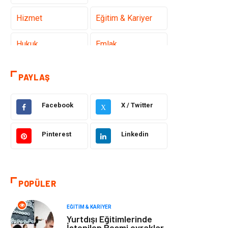
Hizmet
Eğitim & Kariyer
Hukuk
Emlak
Otomotiv
Sağlıklı Yaşam
PAYLAŞ
Güzellik & Bakım
Gıda
Facebook
X / Twitter
X
Moda
Gündem
Pinterest
Linkedin
Makine
Yeme & İçme
Elektronik
Bilgisayar &
POPÜLER
Yazılım
EĞITIM & KARIYER
Giyim
Keyif & Hobi
Yurtdışı Eğitimlerinde
İstenilen Resmi evraklar