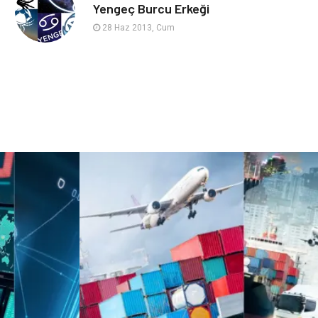
sağlıklı beslenme
Spor Malzemeleri
Yengeç Burcu Erkeği
28 Haz 2013, Cum
Bebek Giyim
Periyodik Kontrol
Domain
Veteriner
Sigorta
Çadır
Yazı Tahtaları
Pet Malzemeleri