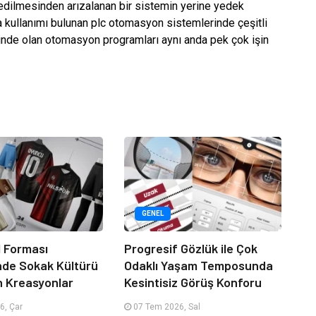
ol edilmesinden arızalanan bir sistemin yerine yedek
 kullanımı bulunan plc otomasyon sistemlerinde çeşitli
alinde olan otomasyon programları aynı anda pek çok işin
GENEL
 Forması
Progresif Gözlük ile Çok
nde Sokak Kültürü
Odaklı Yaşam Temposunda
n Kreasyonlar
Kesintisiz Görüş Konforu
6, Çar
07 Tem 2026, Sal