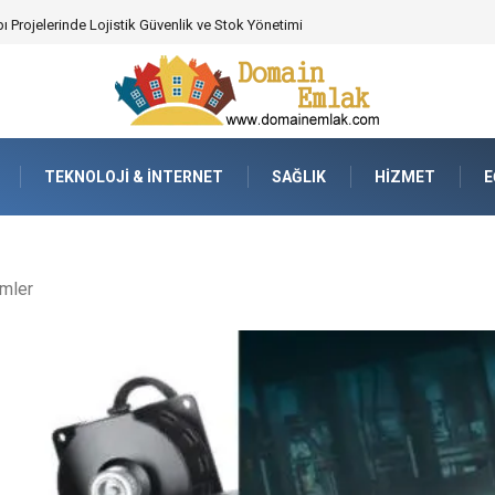
 Poker Deneyimi İçin Profesyonel Destek
TEKNOLOJI & İNTERNET
SAĞLIK
HIZMET
E
emler