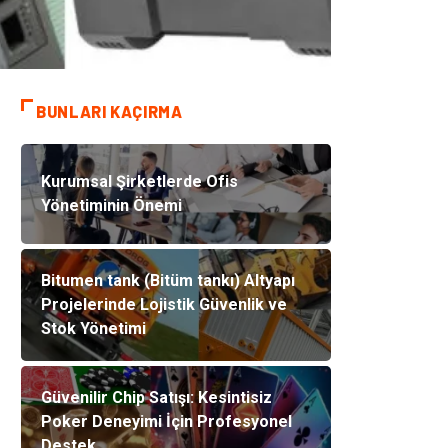
BUNLARI KAÇIRMA
Kurumsal Şirketlerde Ofis
Yönetiminin Önemi
Bitumen tank (Bitüm tankı) Altyapı
Projelerinde Lojistik Güvenlik ve
Stok Yönetimi
Güvenilir Chip Satışı: Kesintisiz
Poker Deneyimi İçin Profesyonel
Destek