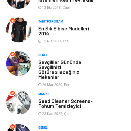
Ev Dekorasyon
Organizasyon
12 Eki 2018, Cum
Finans & Ekonomi
Tatil
TANITICI REKLAM
En Şık Elbise Modelleri
2014
Anne & Çocuk
Genel Kültür
12 Nis 2014, Cts
Ev İşleri
Müzik
GENEL
Sevgililer Gününde
Gençlik & Eğlence
Aksesuar
Sevgilinizi
Götürebileceğiniz
Mekanlar
Mobilya
Spor
26 Mar 2020, Per
MAKINE
Evlilik Rehberi
fotoğrafçılık
Seed Cleaner Screens-
Tohum Temizleyici
Astroloji
Keyfinizi
23 Kas 2022, Çar
Kaçırmayın
GENEL