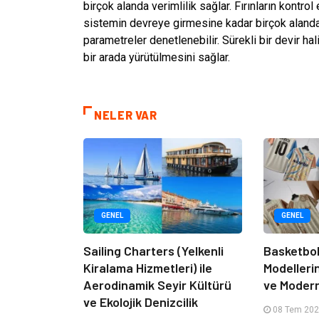
birçok alanda verimlilik sağlar. Fırınların kontr
sistemin devreye girmesine kadar birçok alanda
parametreler denetlenebilir. Sürekli bir devir h
bir arada yürütülmesini sağlar.
NELER VAR
GENEL
GENEL
Sailing Charters (Yelkenli
Basketbol
Kiralama Hizmetleri) ile
Modelleri
Aerodinamik Seyir Kültürü
ve Moder
ve Ekolojik Denizcilik
08 Tem 202