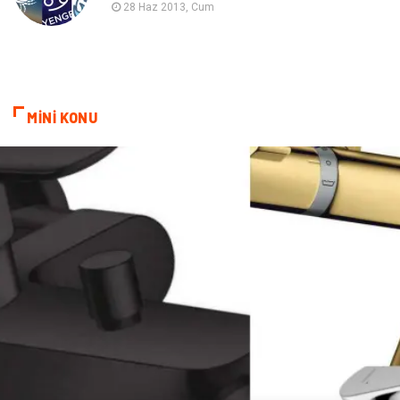
Astroloji
Keyfinizi Kaçırmayın
28 Haz 2013, Cum
sağlıklı beslenme
Spor Malzemeleri
Bebek Giyim
Periyodik Kontrol
MİNİ KONU
Domain
Veteriner
Sigorta
Çadır
Yazı Tahtaları
Pet Malzemeleri