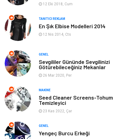
12 Eki 2018, Cum
Giyim
Keyif & Hobi
TANITICI REKLAM
En Şık Elbise Modelleri 2014
Ev Dekorasyon
Organizasyon
12 Nis 2014, Cts
Finans & Ekonomi
Tatil
GENEL
Anne & Çocuk
Genel Kültür
Sevgililer Gününde Sevgilinizi
Götürebileceğiniz Mekanlar
26 Mar 2020, Per
Ev İşleri
Müzik
MAKINE
Gençlik & Eğlence
Aksesuar
Seed Cleaner Screens-Tohum
Temizleyici
Mobilya
Spor
23 Kas 2022, Çar
Evlilik Rehberi
fotoğrafçılık
GENEL
Yengeç Burcu Erkeği