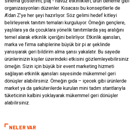
sinema gösterimi, plaj - havuz etkinlikleri, ürün deneme gibi
organizasyonları düzenler. Kısacası bu konseptlerle de
A’dan Z’ye her şeyi hazırlıyor. Söz gelimi hedef kitleyi
belirleyerek tanıtım temaları kurguluyor. Örneğin gençlere,
yaşlılara ya da çocuklara yönelik tanıtımlarda yaş aralığını
temel alarak etkinlik içeriğini belirliyor. Etkinlik ajansları,
marka ve firma sahiplerine büyük bir pi ar şeklinde
yansıyarak geri bildirim alma şansı yakalatır. Bu sayede
ürünlerinizin kişiler üzerindeki etkisini gözlemleyebilirsiniz
örneğin. Sizin için büyük bir event marketing hizmeti
sağlayan etkinlik ajansları sayesinde mükemmel geri
dönüşler alabilirsiniz. Örneğin gıda – içecek gibi ürünlerde
market ya da şarküterilerde kurulan mini tadım stantlarıyla
tüketicinin kalbini yoklayarak mükemmel geri dönüşler
alabilirsiniz.
NELER VAR