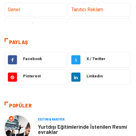
Genel
Tanıtıcı Reklam
Teknoloji & İnternet
Sağlık
Hizmet
Eğitim & Kariyer
PAYLAŞ
Hukuk
Emlak
Facebook
X / Twitter
X
Otomotiv
Sağlıklı Yaşam
Pinterest
Linkedin
Güzellik & Bakım
Gıda
Moda
Gündem
POPÜLER
Makine
Yeme & İçme
EĞITIM & KARIYER
Yurtdışı Eğitimlerinde İstenilen Resmi
evraklar
Elektronik
Bilgisayar & Yazılım