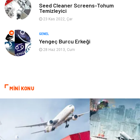
Seed Cleaner Screens-Tohum
Temizleyici
Mobilya
Spor
23 Kas 2022, Çar
Evlilik Rehberi
fotoğrafçılık
GENEL
Yengeç Burcu Erkeği
Astroloji
Keyfinizi Kaçırmayın
28 Haz 2013, Cum
sağlıklı beslenme
Spor Malzemeleri
Bebek Giyim
Periyodik Kontrol
MİNİ KONU
Domain
Veteriner
Sigorta
Çadır
Yazı Tahtaları
Pet Malzemeleri