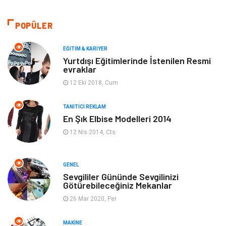
Moda
Gündem
POPÜLER
Makine
Yeme & İçme
EĞITIM & KARIYER
Yurtdışı Eğitimlerinde İstenilen Resmi
evraklar
Elektronik
Bilgisayar & Yazılım
12 Eki 2018, Cum
Giyim
Keyif & Hobi
TANITICI REKLAM
En Şık Elbise Modelleri 2014
Ev Dekorasyon
Organizasyon
12 Nis 2014, Cts
Finans & Ekonomi
Tatil
GENEL
Anne & Çocuk
Genel Kültür
Sevgililer Gününde Sevgilinizi
Götürebileceğiniz Mekanlar
26 Mar 2020, Per
Ev İşleri
Müzik
MAKINE
Gençlik & Eğlence
Aksesuar