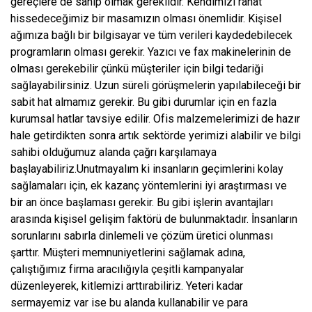
gereçlere de sahip olmak gereklidir. Kendimizi rahat
hissedeceğimiz bir masamızın olması önemlidir. Kişisel
ağımıza bağlı bir bilgisayar ve tüm verileri kaydedebilecek
programların olması gerekir. Yazıcı ve fax makinelerinin de
olması gerekebilir çünkü müşteriler için bilgi tedariği
sağlayabilirsiniz. Uzun süreli görüşmelerin yapılabileceği bir
sabit hat almamız gerekir. Bu gibi durumlar için en fazla
kurumsal hatlar tavsiye edilir. Ofis malzemelerimizi de hazır
hale getirdikten sonra artık sektörde yerimizi alabilir ve bilgi
sahibi olduğumuz alanda çağrı karşılamaya
başlayabiliriz.Unutmayalım ki insanların geçimlerini kolay
sağlamaları için, ek kazanç yöntemlerini iyi araştırması ve
bir an önce başlaması gerekir. Bu gibi işlerin avantajları
arasında kişisel gelişim faktörü de bulunmaktadır. İnsanların
sorunlarını sabırla dinlemeli ve çözüm üretici olunması
şarttır. Müşteri memnuniyetlerini sağlamak adına,
çalıştığımız firma aracılığıyla çeşitli kampanyalar
düzenleyerek, kitlemizi arttırabiliriz. Yeteri kadar
sermayemiz var ise bu alanda kullanabilir ve para