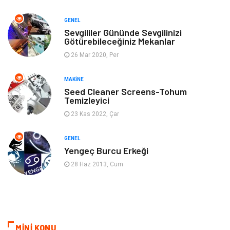
Finans & Ekonomi
Tatil
GENEL
Anne & Çocuk
Genel Kültür
Sevgililer Gününde Sevgilinizi
Götürebileceğiniz Mekanlar
26 Mar 2020, Per
Ev İşleri
Müzik
MAKINE
Gençlik & Eğlence
Aksesuar
Seed Cleaner Screens-Tohum
Temizleyici
Mobilya
Spor
23 Kas 2022, Çar
Evlilik Rehberi
fotoğrafçılık
GENEL
Yengeç Burcu Erkeği
Astroloji
Keyfinizi Kaçırmayın
28 Haz 2013, Cum
sağlıklı beslenme
Spor Malzemeleri
Bebek Giyim
Periyodik Kontrol
MİNİ KONU