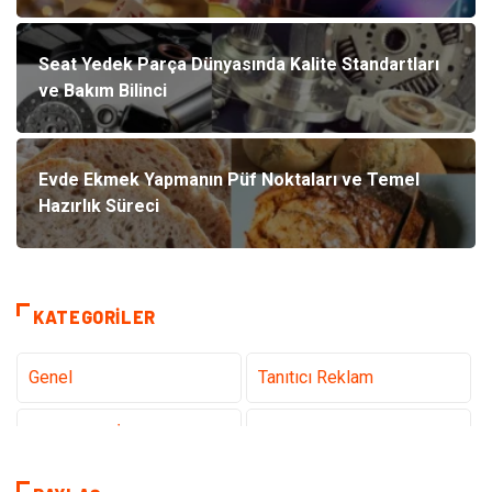
Seat Yedek Parça Dünyasında Kalite Standartları
ve Bakım Bilinci
Evde Ekmek Yapmanın Püf Noktaları ve Temel
Hazırlık Süreci
KATEGORILER
Genel
Tanıtıcı Reklam
Teknoloji & İnternet
Sağlık
Hizmet
Eğitim & Kariyer