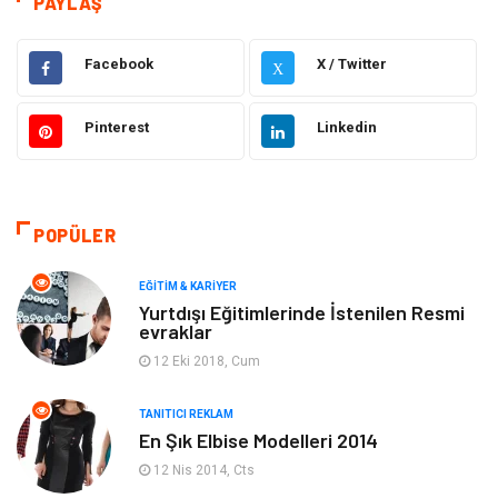
PAYLAŞ
Hukuk
Emlak
Facebook
X / Twitter
X
Otomotiv
Sağlıklı Yaşam
Pinterest
Linkedin
Güzellik & Bakım
Gıda
Moda
Gündem
POPÜLER
Makine
Yeme & İçme
EĞITIM & KARIYER
Yurtdışı Eğitimlerinde İstenilen Resmi
evraklar
Elektronik
Bilgisayar & Yazılım
12 Eki 2018, Cum
Giyim
Keyif & Hobi
TANITICI REKLAM
En Şık Elbise Modelleri 2014
Ev Dekorasyon
Organizasyon
12 Nis 2014, Cts