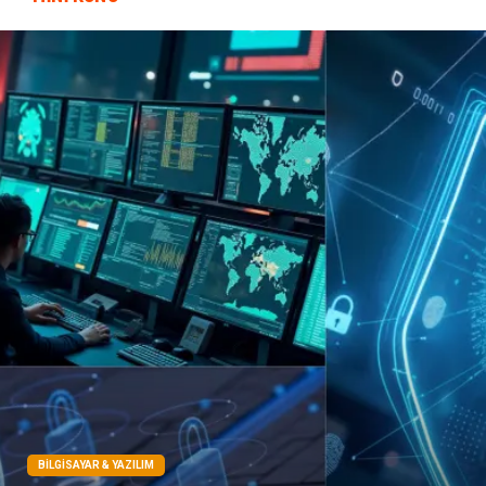
Domain
Veteriner
Sigorta
Çadır
Yazı Tahtaları
Pet Malzemeleri
BILGISAYAR & YAZILIM