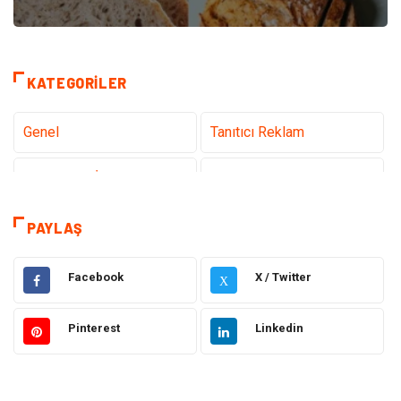
KATEGORILER
Genel
Tanıtıcı Reklam
Teknoloji & İnternet
Sağlık
Hizmet
Eğitim & Kariyer
PAYLAŞ
Hukuk
Emlak
Facebook
X / Twitter
X
Otomotiv
Sağlıklı Yaşam
Pinterest
Linkedin
Güzellik & Bakım
Gıda