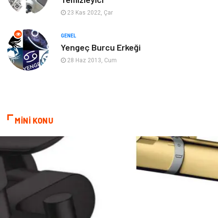
Mobilya
Spor
23 Kas 2022, Çar
Evlilik Rehberi
fotoğrafçılık
GENEL
Yengeç Burcu Erkeği
Astroloji
Keyfinizi Kaçırmayın
28 Haz 2013, Cum
sağlıklı beslenme
Spor Malzemeleri
Bebek Giyim
Periyodik Kontrol
MİNİ KONU
Domain
Veteriner
Sigorta
Çadır
Yazı Tahtaları
Pet Malzemeleri