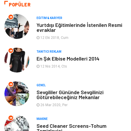
Moda
Gündem
POPÜLER
Makine
Yeme & İçme
EĞITIM & KARIYER
Yurtdışı Eğitimlerinde İstenilen Resmi
evraklar
Elektronik
Bilgisayar & Yazılım
12 Eki 2018, Cum
Giyim
Keyif & Hobi
TANITICI REKLAM
En Şık Elbise Modelleri 2014
Ev Dekorasyon
Organizasyon
12 Nis 2014, Cts
Finans & Ekonomi
Tatil
GENEL
Anne & Çocuk
Genel Kültür
Sevgililer Gününde Sevgilinizi
Götürebileceğiniz Mekanlar
26 Mar 2020, Per
Ev İşleri
Müzik
MAKINE
Gençlik & Eğlence
Aksesuar
Seed Cleaner Screens-Tohum
Temizleyici