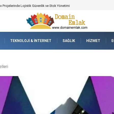
 Poker Deneyimi İçin Profesyonel Destek
TEKNOLOJI & İNTERNET
SAĞLIK
HIZMET
E
lleri