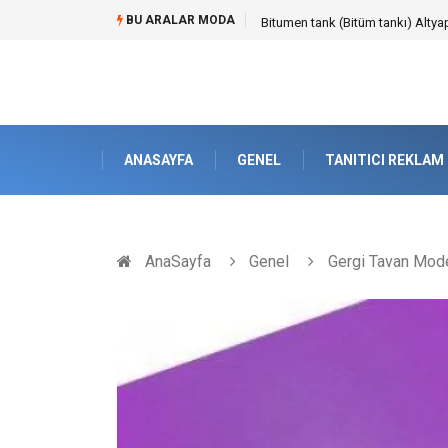
BU ARALAR MODA
Güvenilir Chip Satışı: Kesintisiz
ANASAYFA
GENEL
TANITICI REKLAM
AnaSayfa
Genel
Gergi Tavan Mode