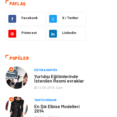
Otomotiv
Sağlıklı Yaşam
PAYLAŞ
Güzellik & Bakım
Gıda
Facebook
X / Twitter
X
Moda
Gündem
Pinterest
Linkedin
Makine
Yeme & İçme
Elektronik
Bilgisayar &
POPÜLER
Yazılım
EĞITIM & KARIYER
Giyim
Keyif & Hobi
Yurtdışı Eğitimlerinde
İstenilen Resmi evraklar
Ev Dekorasyon
Organizasyon
12 Eki 2018, Cum
Finans & Ekonomi
Tatil
TANITICI REKLAM
En Şık Elbise Modelleri
2014
Anne & Çocuk
Genel Kültür