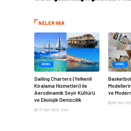
NELER VAR
GENEL
GENEL
Sailing Charters (Yelkenli
Basketbol
Kiralama Hizmetleri) ile
Modelleri
Aerodinamik Seyir Kültürü
ve Moder
ve Ekolojik Denizcilik
08 Tem 202
10 Tem 2026, Cum