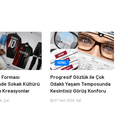
GENEL
 Forması
Progresif Gözlük ile Çok
nde Sokak Kültürü
Odaklı Yaşam Temposunda
n Kreasyonlar
Kesintisiz Görüş Konforu
6, Çar
07 Tem 2026, Sal