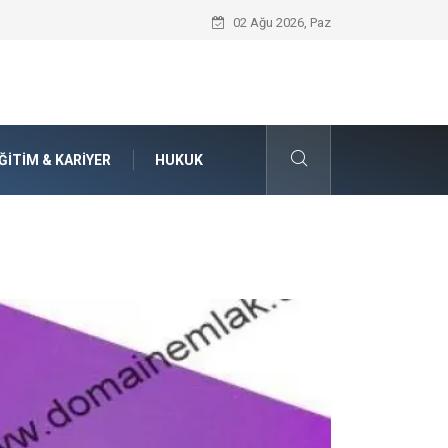
Seat Yedek Parça Dünyasında Kalite Stan
02 Ağu 2026, Paz
ĞITIM & KARIYER
HUKUK