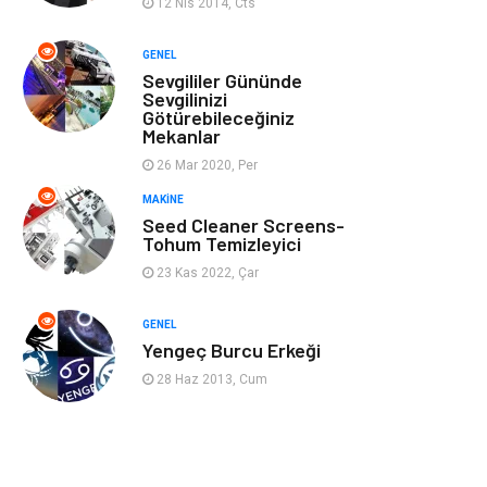
12 Nis 2014, Cts
Ev İşleri
Müzik
GENEL
Sevgililer Gününde
Gençlik & Eğlence
Aksesuar
Sevgilinizi
Götürebileceğiniz
Mekanlar
Mobilya
Spor
26 Mar 2020, Per
MAKINE
Evlilik Rehberi
fotoğrafçılık
Seed Cleaner Screens-
Tohum Temizleyici
Astroloji
Keyfinizi
23 Kas 2022, Çar
Kaçırmayın
GENEL
sağlıklı beslenme
Spor Malzemeleri
Yengeç Burcu Erkeği
28 Haz 2013, Cum
Bebek Giyim
Periyodik Kontrol
Domain
Veteriner