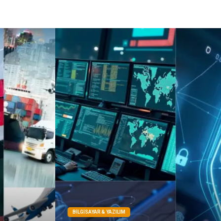
Sigorta
Çadır
Yazı Tahtaları
Pet Malzemeleri
BILGISAYAR & YAZILIM