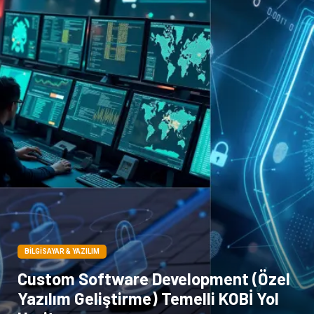
Sigorta
Çadır
Yazı Tahtaları
Pet Malzemeleri
BILGISAYAR & YAZILIM
Custom Software Development (Özel
Yazılım Geliştirme) Temelli KOBİ Yol